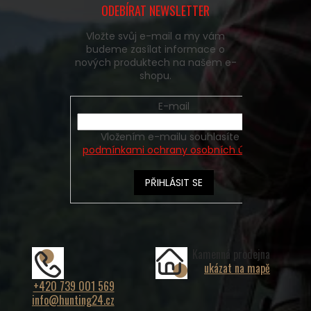
ODEBÍRAT NEWSLETTER
Vložte svůj e-mail a my vám
budeme zasílat informace o
nových produktech na našem e-
shopu.
E-mail
Vložením e-mailu souhlasíte s
podmínkami ochrany osobních údajů
PŘIHLÁSIT SE
Kamenná prodejna
ukázat na mapě
+420 739 001 569
info@hunting24.cz