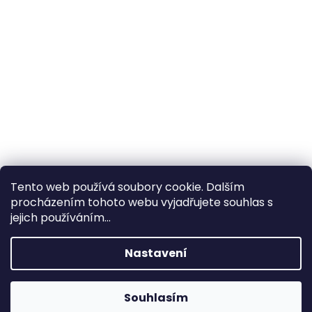
Tento web používá soubory cookie. Dalším
procházením tohoto webu vyjadřujete souhlas s
×
Hledáte nejvýhodnější cenu? Získáte jí
jejich používáním...
pomocí
registrace
.
Nastavení
×
Kromě věrnostních slev získáte také
slevu na služby na prodejně ve Zlíně!
Souhlasím
1% SLEVA NA PRVNÍ NÁKUP - POMOCÍ SLEVOVÉHO