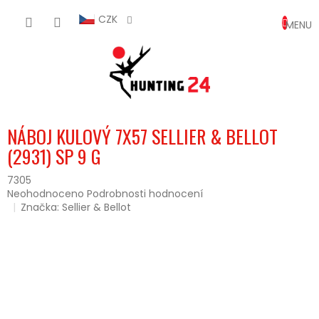
Přejít
NÁKUP
na
CZK
obsah
KOŠÍK
NÁBOJ KULOVÝ 7X57 SELLIER & BELLOT
(2931) SP 9 G
7305
Průměrné
Neohodnoceno
Podrobnosti hodnocení
hodnocení
Značka:
Sellier & Bellot
produktu
je
0,0
z
5
hvězdiček.