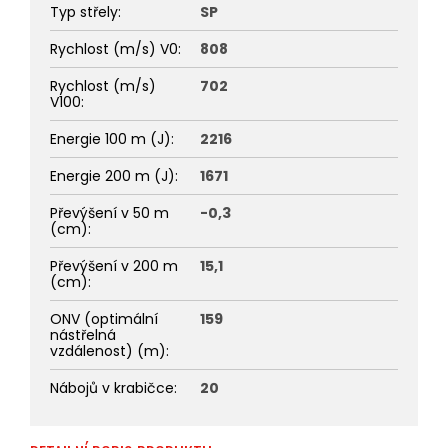
Typ střely
:
SP
Rychlost (m/s) V0
:
808
Rychlost (m/s)
702
V100
:
Energie 100 m (J)
:
2216
Energie 200 m (J)
:
1671
Převýšení v 50 m
-0,3
(cm)
:
Převýšení v 200 m
15,1
(cm)
:
ONV (optimální
159
nástřelná
vzdálenost) (m)
:
Nábojů v krabičce
:
20