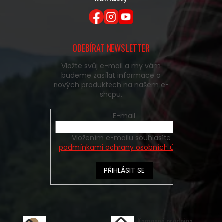
ODEBÍRAT NEWSLETTER
Vložte svůj e-mail a my vám
budeme zasílat informace o
nových produktech na našem e-
shopu.
E-mail
Vložením e-mailu souhlasíte s
podmínkami ochrany osobních údajů
PŘIHLÁSIT SE
Kamenná prodejna