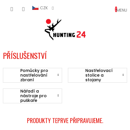
Přejít
NÁKUP
na
CZK
obsah
KOŠÍK
PŘÍSLUŠENSTVÍ
Pomůcky pro
Nastřelovací
nastřelování
stolice a
zbraní
stojany
Nářadí a
nástroje pro
puškaře
PRODUKTY TEPRVE PŘIPRAVUJEME.