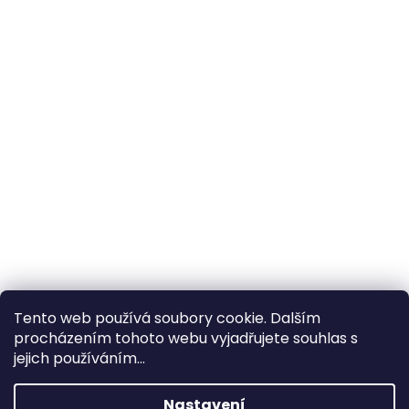
Tento web používá soubory cookie. Dalším
procházením tohoto webu vyjadřujete souhlas s
×
Hledáte nejvýhodnější cenu? Získáte jí
jejich používáním...
pomocí
registrace
.
Nastavení