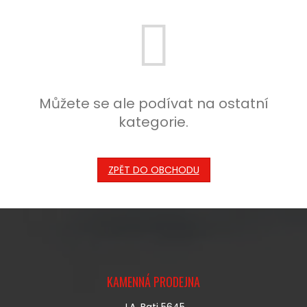
Můžete se ale podívat na ostatní
kategorie.
ZPĚT DO OBCHODU
Z
Á
KAMENNÁ PRODEJNA
P
A
J.A. Bati 5645