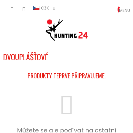
Přejít
NÁKUP
na
CZK
obsah
KOŠÍK
DVOUPLÁŠŤOVÉ
PRODUKTY TEPRVE PŘIPRAVUJEME.
Můžete se ale podívat na ostatní