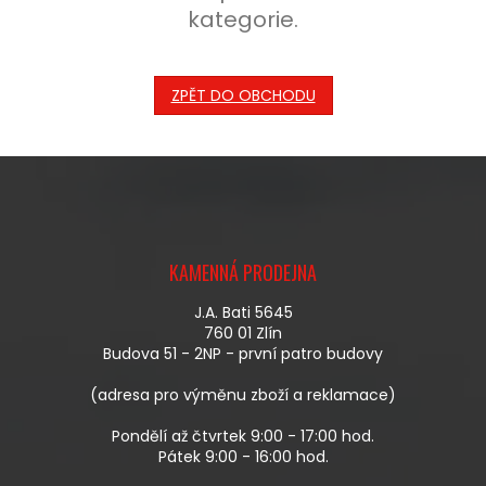
kategorie.
ZPĚT DO OBCHODU
Z
Á
KAMENNÁ PRODEJNA
P
A
J.A. Bati 5645
T
760 01 Zlín
Í
Budova 51 - 2NP - první patro budovy
(adresa pro výměnu zboží a reklamace)
Pondělí až čtvrtek 9:00 - 17:00 hod.
Pátek 9:00 - 16:00 hod.