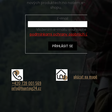
nových produktech na našem e-
shopu.
E-mail
Vložením e-mailu souhlasíte s
podmínkami ochrany osobních údajů
PŘIHLÁSIT SE
Kamenná prodejna
ukázat na mapě
+420 739 001 569
info@hunting24.cz