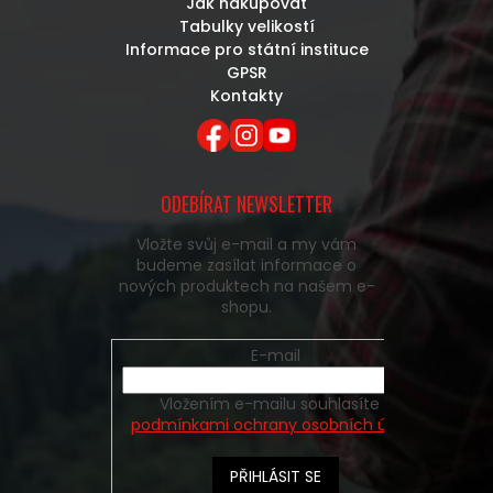
Jak nakupovat
Tabulky velikostí
Informace pro státní instituce
GPSR
Kontakty
ODEBÍRAT NEWSLETTER
Vložte svůj e-mail a my vám
budeme zasílat informace o
nových produktech na našem e-
shopu.
E-mail
Vložením e-mailu souhlasíte s
podmínkami ochrany osobních údajů
PŘIHLÁSIT SE