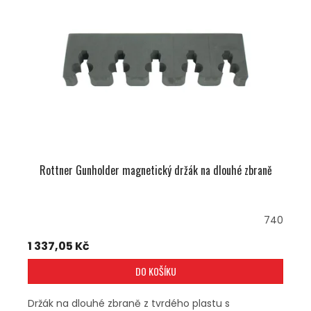
U
S
K
P
T
R
Ů
O
D
U
K
T
Ů
Rottner Gunholder magnetický držák na dlouhé zbraně
740
1 337,05 Kč
DO KOŠÍKU
Držák na dlouhé zbraně z tvrdého plastu s