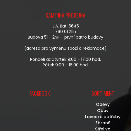
A
Z
C
Á
Í
KAMENNÁ PRODEJNA
P
P
A
R
J.A. Bati 5645
T
V
760 01 Zlín
Í
K
Budova 51 - 2NP - první patro budovy
Y
V
(adresa pro výměnu zboží a reklamace)
Ý
P
Pondělí až čtvrtek 9:00 - 17:00 hod.
I
Pátek 9:00 - 16:00 hod.
S
U
FACEBOOK
SORTIMENT
Oděvy
Obuv
Lovecké potřeby
Zbraně
Střelivo