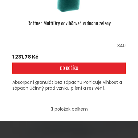
Rottner MultiDry odvlhčovač vzduchu zelený
340
1 231,78 Kč
DO KOŠÍKU
Absorpční granulát bez zápachu Pohlcuje vlhkost a
zápach Účinný proti vzniku plísní a rezivění...
3
položek celkem
O
V
L
Á
D