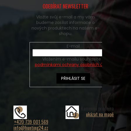
ODEBÍRAT NEWSLETTER
Vložte svůj e-mail a my vám
budeme zasílat informace o
nových produktech na našem e-
shopu.
E-mail
Vložením e-mailu souhlasíte s
podmínkami ochrany osobních údajů
PŘIHLÁSIT SE
Kamenná prodejna
ukázat na mapě
+420 739 001 569
info@hunting24.cz