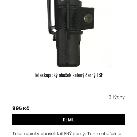
U
S
K
P
T
R
Ů
O
D
U
K
T
Ů
Teleskopický obušek kalený černý ESP
2 týdny
995 Kč
DETAIL
Teleskopický obušek KALENÝ černý. Tento obušek je