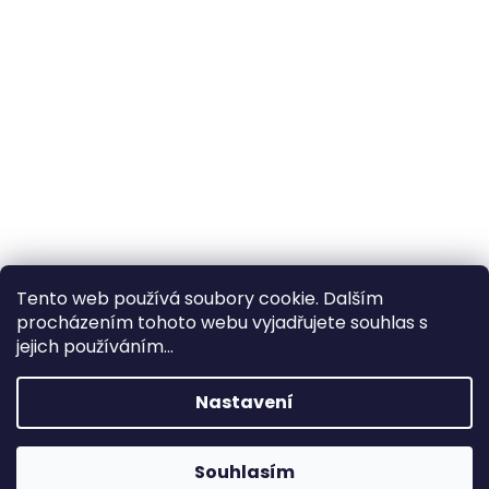
Tento web používá soubory cookie. Dalším
procházením tohoto webu vyjadřujete souhlas s
×
Hledáte nejvýhodnější cenu? Získáte jí
jejich používáním...
pomocí
registrace
.
Nastavení
×
Kromě věrnostních slev získáte také
slevu na služby na prodejně ve Zlíně!
Souhlasím
1% SLEVA NA PRVNÍ NÁKUP - POMOCÍ SLEVOVÉHO