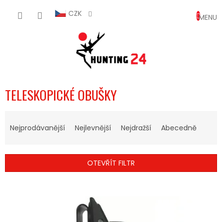
Přejít
NÁKUP
na
CZK
obsah
KOŠÍK
TELESKOPICKÉ OBUŠKY
Ř
A
Nejprodávanější
Nejlevnější
Nejdražší
Abecedně
Z
E
N
OTEVŘÍT FILTR
Í
P
V
R
Ý
O
P
D
I