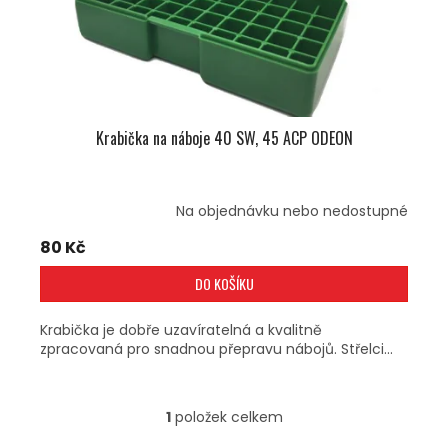
U
K
T
Ů
Krabička na náboje 40 SW, 45 ACP ODEON
Na objednávku nebo nedostupné
80 Kč
DO KOŠÍKU
Krabička je dobře uzavíratelná a kvalitně
zpracovaná pro snadnou přepravu nábojů. Střelci...
1
položek celkem
O
V