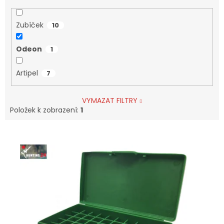
Zubíček
10
Odeon
1
Artipel
7
VYMAZAT FILTRY
Položek k zobrazení:
1
V
Ý
P
I
S
P
R
O
D