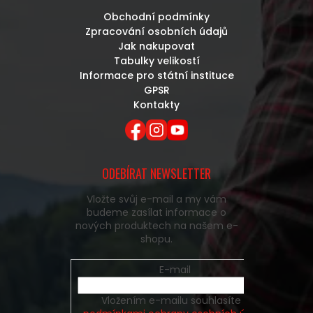
Obchodní podmínky
Zpracování osobních údajů
Jak nakupovat
Tabulky velikostí
Informace pro státní instituce
GPSR
Kontakty
ODEBÍRAT NEWSLETTER
Vložte svůj e-mail a my vám
budeme zasílat informace o
nových produktech na našem e-
shopu.
E-mail
Vložením e-mailu souhlasíte s