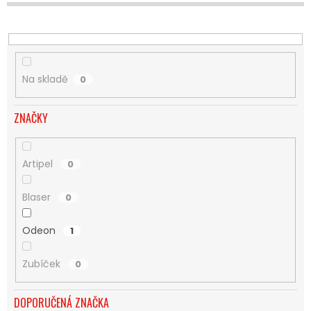
U
K
T
Ů
Na skladě
0
ZNAČKY
Artipel
0
Blaser
0
Odeon
1
Zubíček
0
DOPORUČENÁ ZNAČKA