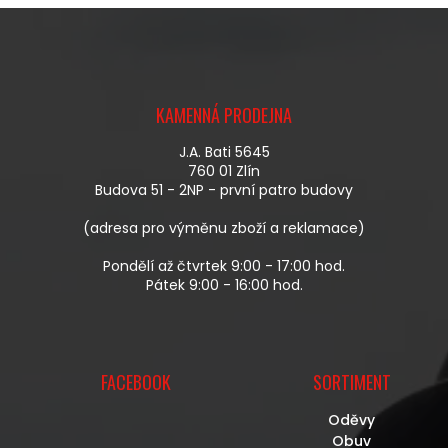
L
Á
D
A
Z
C
Á
Í
KAMENNÁ PRODEJNA
P
P
A
R
J.A. Bati 5645
T
V
760 01 Zlín
Í
K
Budova 51 - 2NP - první patro budovy
Y
V
(adresa pro výměnu zboží a reklamace)
Ý
P
Pondělí až čtvrtek 9:00 - 17:00 hod.
I
Pátek 9:00 - 16:00 hod.
S
U
FACEBOOK
SORTIMENT
Oděvy
Obuv