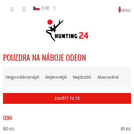
Přejít
NÁKUP
na
CZK
obsah
KOŠÍK
POUZDRA NA NÁBOJE ODEON
Ř
A
Nejprodávanější
Nejlevnější
Nejdražší
Abecedně
Z
E
N
ZAVŘÍT FILTR
Í
P
R
CENA
O
D
80
Kč
81
Kč