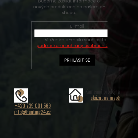
budeme zasílat informace o
nových produktech na našem e-
shopu.
E-mail
Vložením e-mailu souhlasíte s
podmínkami ochrany osobních údajů
PŘIHLÁSIT SE
Kamenná prodejna
ukázat na mapě
+420 739 001 569
info@hunting24.cz