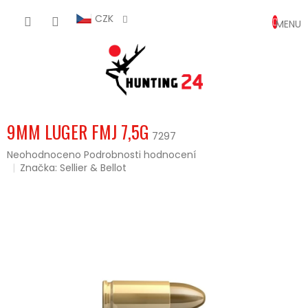
Přejít
NÁKUP
na
CZK
obsah
KOŠÍK
9MM LUGER FMJ 7,5G
7297
Průměrné
Neohodnoceno
Podrobnosti hodnocení
hodnocení
Značka:
Sellier & Bellot
produktu
je
0,0
z
5
hvězdiček.