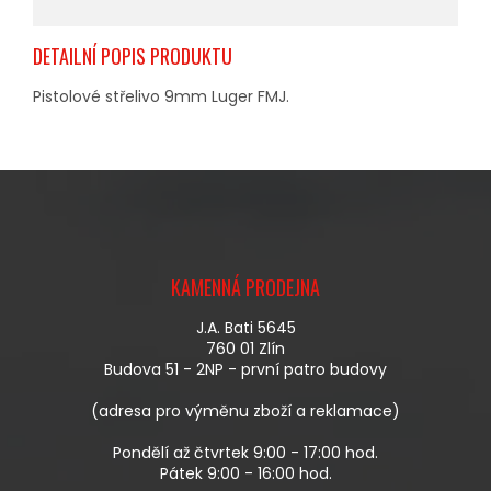
DETAILNÍ POPIS PRODUKTU
Pistolové střelivo 9mm Luger FMJ.
Z
Á
KAMENNÁ PRODEJNA
P
A
J.A. Bati 5645
T
760 01 Zlín
Í
Budova 51 - 2NP - první patro budovy
(adresa pro výměnu zboží a reklamace)
Pondělí až čtvrtek 9:00 - 17:00 hod.
Pátek 9:00 - 16:00 hod.