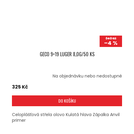
340 Kč
–4 %
GECO 9×19 LUGER 8,0G/50 KS
Na objednávku nebo nedostupné
325 Kč
DO KOŠÍKU
Celoplášťová střela olovo Kulatá hlava Zápalka Anvil
primer