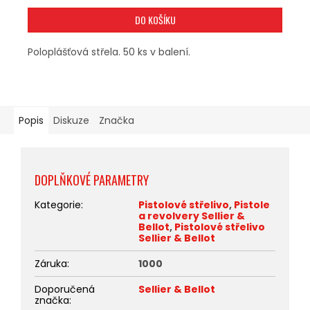
DO KOŠÍKU
Poloplášťová střela. 50 ks v balení.
Popis
Diskuze
Značka
DOPLŇKOVÉ PARAMETRY
Kategorie
:
Pistolové střelivo
,
Pistole
a revolvery Sellier &
Bellot
,
Pistolové střelivo
Sellier & Bellot
Záruka
:
1000
Doporučená
Sellier & Bellot
značka
: