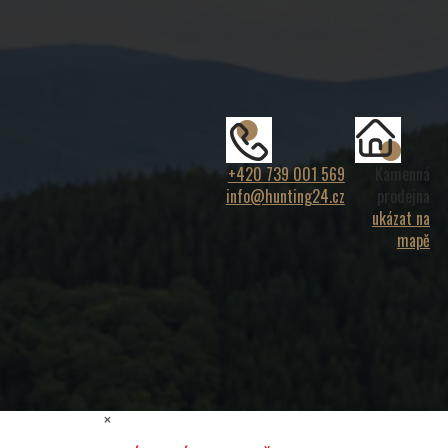
+420 739 001 569
Kamenná
info@hunting24.cz
prodejna
ukázat na
mapě
×