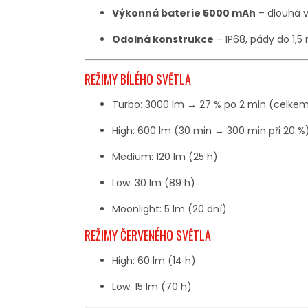
Výkonná baterie 5000 mAh
– dlouhá v
Odolná konstrukce
– IP68, pády do 1,
REŽIMY BÍLÉHO SVĚTLA
Turbo: 3000 lm → 27 % po 2 min (celkem
High: 600 lm (30 min → 300 min při 20 %
Medium: 120 lm (25 h)
Low: 30 lm (89 h)
Moonlight: 5 lm (20 dní)
REŽIMY ČERVENÉHO SVĚTLA
High: 60 lm (14 h)
Low: 15 lm (70 h)