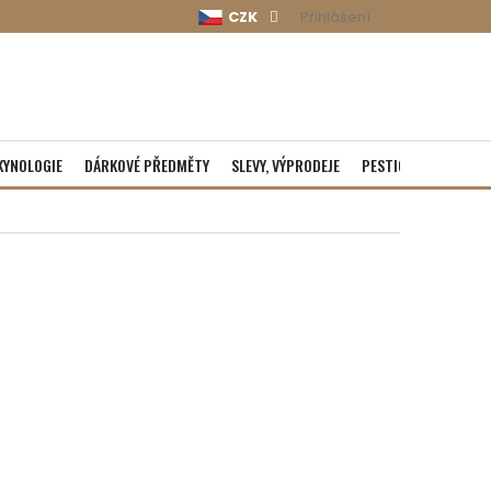
CZK
Přihlášení
KYNOLOGIE
DÁRKOVÉ PŘEDMĚTY
SLEVY, VÝPRODEJE
PESTICIDY
ROZBA