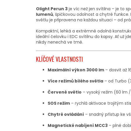
Olight Perun 3
je víc než jen svítilna – je to 
lumenů
, špičkovou odolnost a chytré funkce
světlu je připravena na každou situaci – od pr
Kompaktní, lehká a extrémně odolná konstrukc
ideální čelovku i EDC svítilnu do kapsy. Ať už 
nikdy nenechá ve tmě.
KLÍČOVÉ VLASTNOSTI
Maximální výkon 3000 lm
– dosvit až 
Více režimů bílého světla
– od Turbo (3
Červené světlo
– vysoký režim (60 lm / 
SOS režim
– rychlá aktivace trojitým st
Chytré ovládání
– snadný přístup ke v
Magnetické nabíjení MCC3
– plné dob