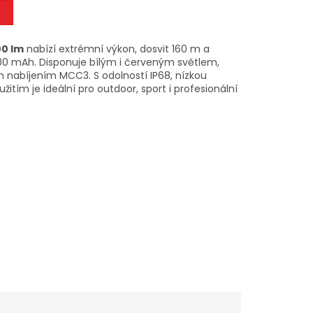
00 lm
nabízí extrémní výkon, dosvit 160 m a
000 mAh. Disponuje bílým i červeným světlem,
nabíjením MCC3. S odolností IP68, nízkou
itím je ideální pro outdoor, sport i profesionální