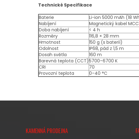
Technické Specifikace
Baterie
Li-ion 5000 mAh (18 Wh
Nabíjení
Magnetický kabel MCC3 
Doba nabíjení
< 4 h
Rozměry
116,8 × 28 mm
Hmotnost
150 g (s baterií)
Odolnost
IP68, pád z 1,5 m
Dosah světla
160 m
Barevná teplota (CCT)
5700–6700 K
CRI
70
Provozní teplota
0–40 °C
Z
Á
KAMENNÁ PRODEJNA
F
P