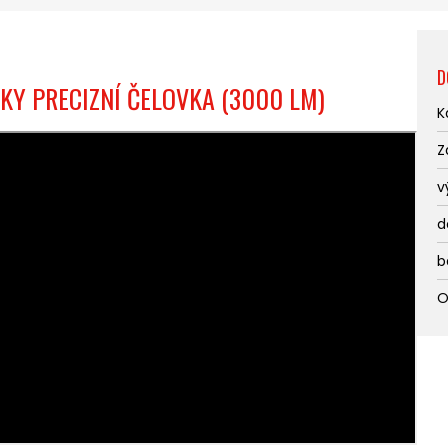
D
KY PRECIZNÍ ČELOVKA (3000 LM)
K
Z
v
d
b
O