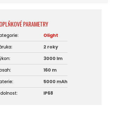
OPLŇKOVÉ PARAMETRY
ategorie
:
Olight
áruka
:
2 roky
ýkon
:
3000 lm
osah
:
160 m
aterie
:
5000 mAh
dolnost
:
IP68