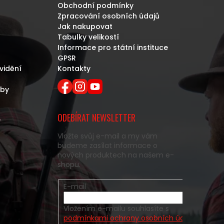
Obchodní podmínky
Zpracování osobních údajů
Jak nakupovat
Tabulky velikostí
Informace pro státní instituce
GPSR
vidění
Kontakty
eby
ODEBÍRAT NEWSLETTER
y
Vložte svůj e-mail a my vám
budeme zasílat informace o
nových produktech na našem e-
shopu.
E-mail
Vložením e-mailu souhlasíte s
podmínkami ochrany osobních údajů