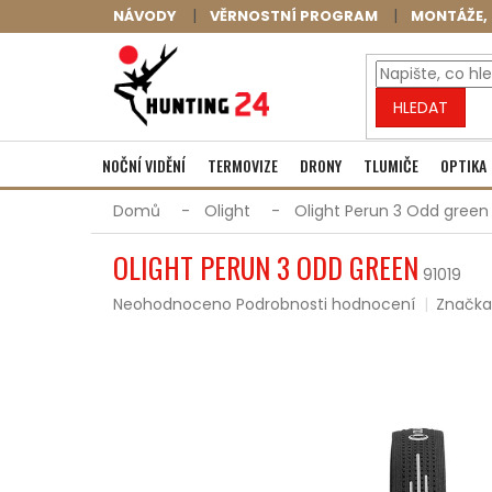
Přejít
NÁVODY
VĚRNOSTNÍ PROGRAM
MONTÁŽE, 
na
obsah
HLEDAT
NOČNÍ VIDĚNÍ
TERMOVIZE
DRONY
TLUMIČE
OPTIKA
Domů
Olight
Olight Perun 3 Odd green
OLIGHT PERUN 3 ODD GREEN
91019
Průměrné
Neohodnoceno
Podrobnosti hodnocení
Značka
hodnocení
produktu
je
0,0
z
5
hvězdiček.