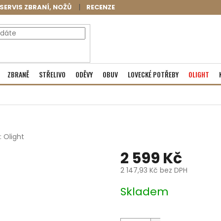
SERVIS ZBRANÍ, NOŽŮ
RECENZE
NÁKUPNÍ
Prázdný košík
ZBRANĚ
STŘELIVO
ODĚVY
OBUV
LOVECKÉ POTŘEBY
OLIGHT
KOŠÍK
:
Olight
2 599 Kč
2 147,93 Kč bez DPH
Měrná
Skladem
cena: