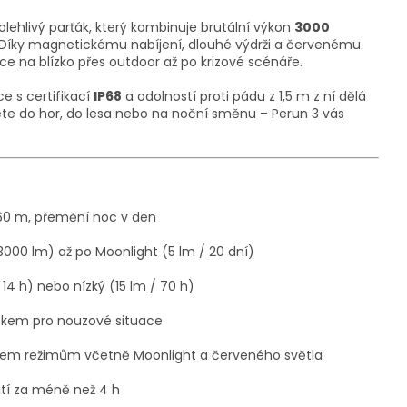
spolehlivý parťák, který kombinuje brutální výkon
3000
. Díky magnetickému nabíjení, dlouhé výdrži a červenému
áce na blízko přes outdoor až po krizové scénáře.
e s certifikací
IP68
a odolností proti pádu z 1,5 m z ní dělá
jdete do hor, do lesa nebo na noční směnu – Perun 3 vás
160 m, přemění noc v den
000 lm) až po Moonlight (5 lm / 20 dní)
14 h) nebo nízký (15 lm / 70 h)
iskem pro nouzové situace
šem režimům včetně Moonlight a červeného světla
ití za méně než 4 h