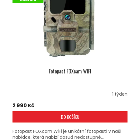
P
R
O
D
U
K
T
Ů
Fotopast FOXcam WIFI
1 týden
2 990 Kč
DO KOŠÍKU
Fotopast FOXcam WiFi je unikátní fotopastí v naší
nabídce, která nabízí dosud nedostupné...