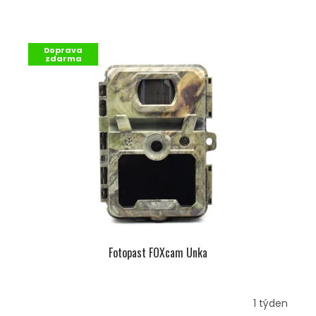
Doprava
zdarma
Fotopast FOXcam Unka
1 týden