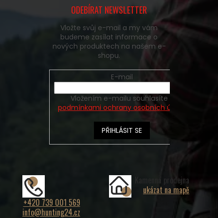
ODEBÍRAT NEWSLETTER
Vložte svůj e-mail a my vám
budeme zasílat informace o
nových produktech na našem e-
shopu.
E-mail
Vložením e-mailu souhlasíte s
podmínkami ochrany osobních údajů
PŘIHLÁSIT SE
Kamenná prodejna
ukázat na mapě
+420 739 001 569
info@hunting24.cz