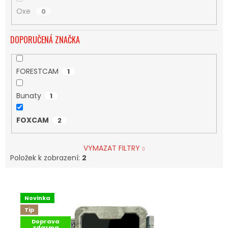
Oxe
0
DOPORUČENÁ ZNAČKA
FORESTCAM
1
Bunaty
1
FOXCAM
2
VYMAZAT FILTRY
Položek k zobrazení:
2
V
Ý
Novinka
P
Tip
I
Doprava
S
zdarma