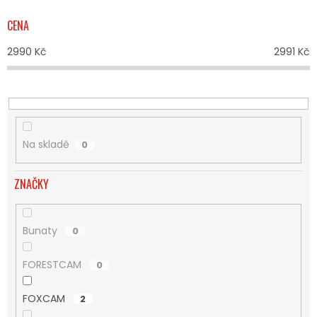
P
R
CENA
O
D
2990
Kč
2991
Kč
U
K
T
Ů
Na skladě
0
ZNAČKY
Bunaty
0
FORESTCAM
0
FOXCAM
2