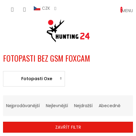
Přejít
NÁKUP
na
CZK
obsah
KOŠÍK
FOTOPASTI BEZ GSM FOXCAM
Fotopasti Oxe
Ř
A
Nejprodávanější
Nejlevnější
Nejdražší
Abecedně
Z
E
N
ZAVŘÍT FILTR
Í