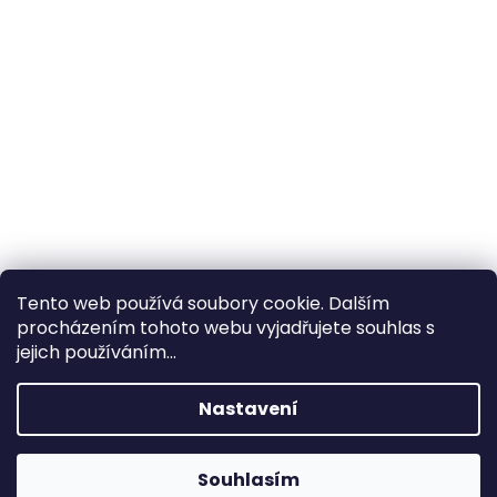
Tento web používá soubory cookie. Dalším
procházením tohoto webu vyjadřujete souhlas s
×
Hledáte nejvýhodnější cenu? Získáte jí
jejich používáním...
pomocí
registrace
.
Nastavení
×
Kromě věrnostních slev získáte také
slevu na služby na prodejně ve Zlíně!
Souhlasím
1% SLEVA NA PRVNÍ NÁKUP - POMOCÍ SLEVOVÉHO