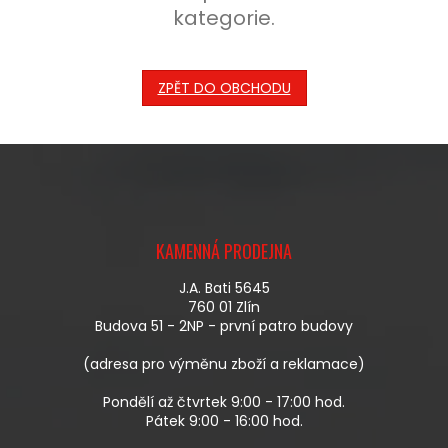
kategorie.
ZPĚT DO OBCHODU
Z
Á
KAMENNÁ PRODEJNA
P
A
J.A. Bati 5645
T
760 01 Zlín
Í
Budova 51 - 2NP - první patro budovy
(adresa pro výměnu zboží a reklamace)
Pondělí až čtvrtek 9:00 - 17:00 hod.
Pátek 9:00 - 16:00 hod.