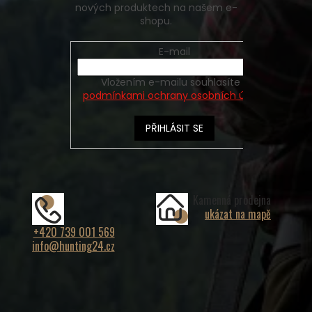
nových produktech na našem e-
shopu.
E-mail
Vložením e-mailu souhlasíte s
podmínkami ochrany osobních údajů
PŘIHLÁSIT SE
Kamenná prodejna
ukázat na mapě
+420 739 001 569
info@hunting24.cz