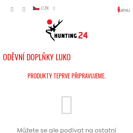
Přejít
NÁKUP
na
CZK
obsah
KOŠÍK
ODĚVNÍ DOPLŇKY LUKO
PRODUKTY TEPRVE PŘIPRAVUJEME.
Můžete se ale podívat na ostatní