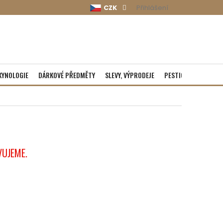
CZK
Přihlášení
KYNOLOGIE
DÁRKOVÉ PŘEDMĚTY
SLEVY, VÝPRODEJE
PESTICIDY
ROZBA
VUJEME.