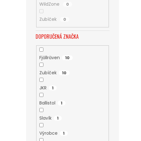
WildZone
0
Zubíček
0
DOPORUČENÁ ZNAČKA
Fjällräven
10
Zubíček
10
JKR
1
Ballistol
1
Slavík
1
Výrobce
1