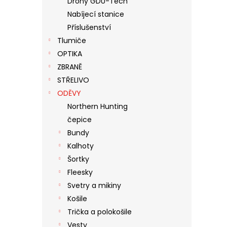
Drony GDU-Tech
N
Nabíjecí stanice
E
Příslušenství
L
Tlumiče
OPTIKA
ZBRANĚ
STŘELIVO
ODĚVY
Northern Hunting
čepice
Bundy
Kalhoty
Šortky
Fleesky
Svetry a mikiny
Košile
Trička a polokošile
Vesty