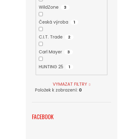
WildZone
3
Česká výroba
1
C.I.T. Trade
2
Carl Mayer
3
HUNTING 25
1
VYMAZAT FILTRY
Položek k zobrazení:
0
FACEBOOK