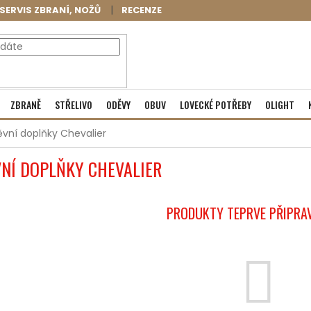
SERVIS ZBRANÍ, NOŽŮ
RECENZE
NÁKUPNÍ
Prázdný košík
ZBRANĚ
STŘELIVO
ODĚVY
OBUV
LOVECKÉ POTŘEBY
OLIGHT
KOŠÍK
vní doplňky Chevalier
NÍ DOPLŇKY CHEVALIER
PRODUKTY TEPRVE PŘIPRA