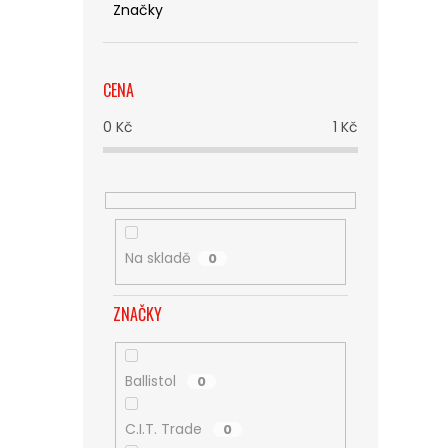
Značky
CENA
0
Kč
1
Kč
Na skladě
0
ZNAČKY
Ballistol
0
C.I.T. Trade
0