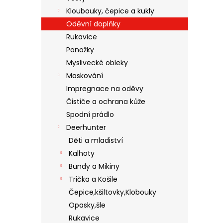
Kloubouky, čepice a kukly
Oděvní doplňky
Rukavice
Ponožky
Myslivecké obleky
Maskování
Impregnace na oděvy
Čističe a ochrana kůže
Spodní prádlo
Deerhunter
Děti a mladiství
Kalhoty
Bundy a Mikiny
Trička a Košile
Čepice,kšiltovky,Klobouky
Opasky,šle
Rukavice