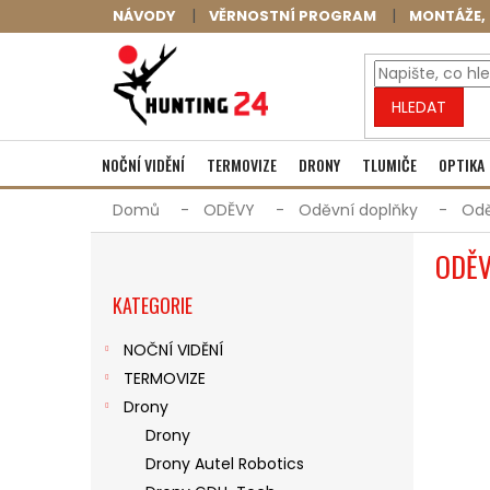
Přejít
NÁVODY
VĚRNOSTNÍ PROGRAM
MONTÁŽE, 
na
obsah
HLEDAT
NOČNÍ VIDĚNÍ
TERMOVIZE
DRONY
TLUMIČE
OPTIKA
Domů
ODĚVY
Oděvní doplňky
Odě
P
ODĚV
O
Přeskočit
S
KATEGORIE
kategorie
T
R
NOČNÍ VIDĚNÍ
A
TERMOVIZE
N
N
Drony
Í
Drony
P
Drony Autel Robotics
A