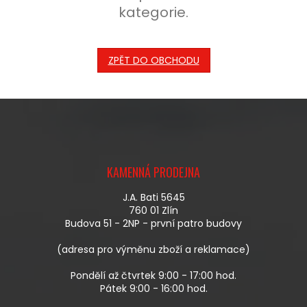
kategorie.
ZPĚT DO OBCHODU
Z
Á
KAMENNÁ PRODEJNA
P
A
J.A. Bati 5645
T
760 01 Zlín
Í
Budova 51 - 2NP - první patro budovy
(adresa pro výměnu zboží a reklamace)
Pondělí až čtvrtek 9:00 - 17:00 hod.
Pátek 9:00 - 16:00 hod.