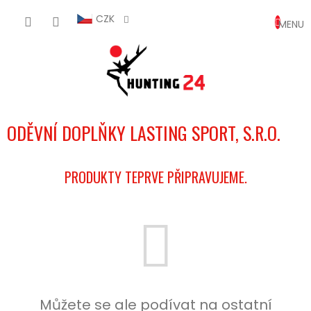
Přejít
NÁKUP
na
CZK
obsah
KOŠÍK
ODĚVNÍ DOPLŇKY LASTING SPORT, S.R.O.
PRODUKTY TEPRVE PŘIPRAVUJEME.
Můžete se ale podívat na ostatní