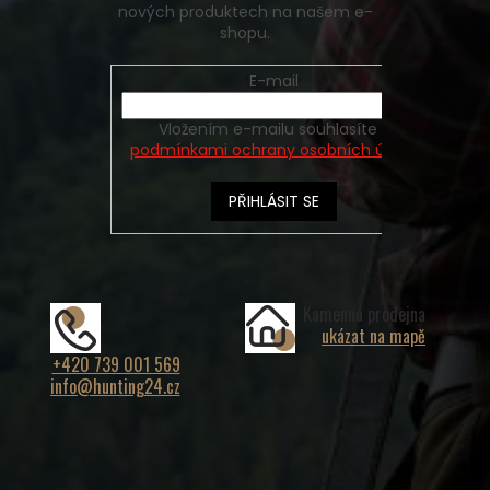
nových produktech na našem e-
shopu.
E-mail
Vložením e-mailu souhlasíte s
podmínkami ochrany osobních údajů
PŘIHLÁSIT SE
Kamenná prodejna
ukázat na mapě
+420 739 001 569
info@hunting24.cz