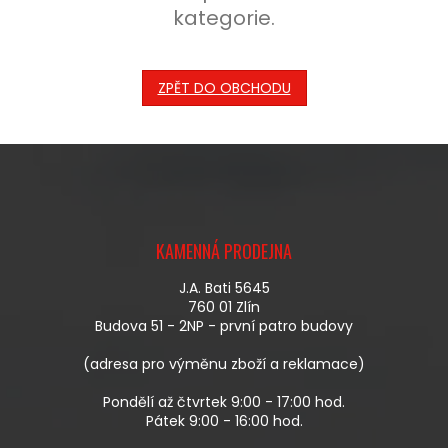
kategorie.
ZPĚT DO OBCHODU
Z
Á
KAMENNÁ PRODEJNA
P
A
J.A. Bati 5645
T
760 01 Zlín
Í
Budova 51 - 2NP - první patro budovy
(adresa pro výměnu zboží a reklamace)
Pondělí až čtvrtek 9:00 - 17:00 hod.
Pátek 9:00 - 16:00 hod.