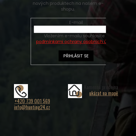
nových produktech na našem e-
shopu.
E-mail
Vložením e-mailu souhlasíte s
podmínkami ochrany osobních údajů
PŘIHLÁSIT SE
Kamenná prodejna
ukázat na mapě
+420 739 001 569
info@hunting24.cz