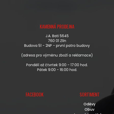
L
Á
D
A
Z
C
Á
Í
KAMENNÁ PRODEJNA
P
P
A
R
J.A. Bati 5645
T
V
760 01 Zlín
Í
K
Budova 51 - 2NP - první patro budovy
Y
V
(adresa pro výměnu zboží a reklamace)
Ý
P
Pondělí až čtvrtek 9:00 - 17:00 hod.
I
Pátek 9:00 - 16:00 hod.
S
U
FACEBOOK
SORTIMENT
Oděvy
Obuv