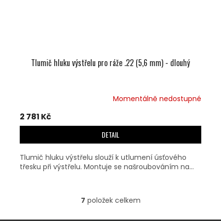
Tlumič hluku výstřelu pro ráže .22 (5,6 mm) - dlouhý
Momentálně nedostupné
2 781 Kč
DETAIL
Tlumič hluku výstřelu slouží k utlumení úsťového
třesku při výstřelu. Montuje se našroubováním na...
7
položek celkem
O
V