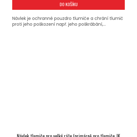
DO KOŠÍKU
Návlek je ochranné pouzdro tlumiče a chrání tlumič
proti jeho poškození např. jeho poškrábání,...
Návlek tlumiče pro velké ráže (primárně pro tlumiče JK