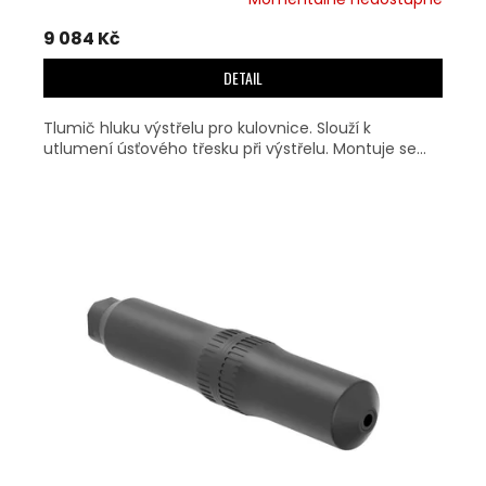
9 084 Kč
DETAIL
Tlumič hluku výstřelu pro kulovnice. Slouží k
utlumení úsťového třesku při výstřelu. Montuje se...