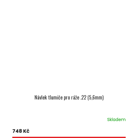
Návlek tlumiče pro ráže .22 (5,6mm)
Skladem
748 Kč