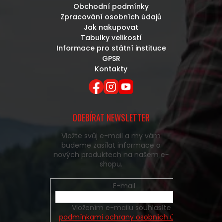
Obchodní podmínky
Zpracování osobních údajů
Jak nakupovat
Tabulky velikostí
Informace pro státní instituce
GPSR
Kontakty
ODEBÍRAT NEWSLETTER
Vložte svůj e-mail a my vám
budeme zasílat informace o
nových produktech na našem e-
shopu.
E-mail
Vložením e-mailu souhlasíte s
podmínkami ochrany osobních údajů