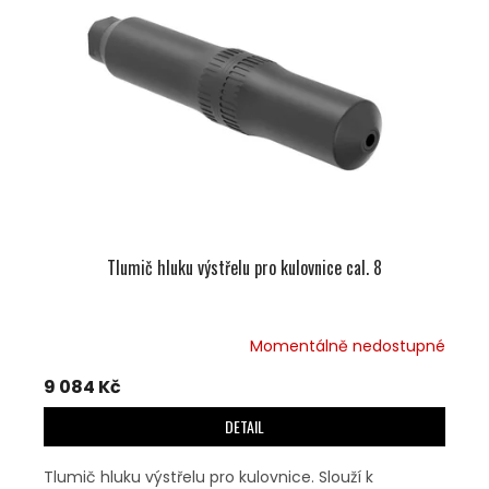
U
S
K
P
T
R
Ů
O
D
U
K
T
Ů
Tlumič hluku výstřelu pro kulovnice cal. 8
Momentálně nedostupné
9 084 Kč
DETAIL
Tlumič hluku výstřelu pro kulovnice. Slouží k