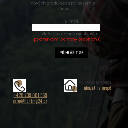
nových produktech na našem e-
shopu.
E-mail
Vložením e-mailu souhlasíte s
podmínkami ochrany osobních údajů
PŘIHLÁSIT SE
Kamenná prodejna
ukázat na mapě
+420 739 001 569
info@hunting24.cz