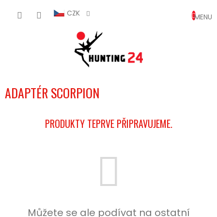
Přejít
NÁKUP
na
CZK
obsah
KOŠÍK
ADAPTÉR SCORPION
PRODUKTY TEPRVE PŘIPRAVUJEME.
Můžete se ale podívat na ostatní