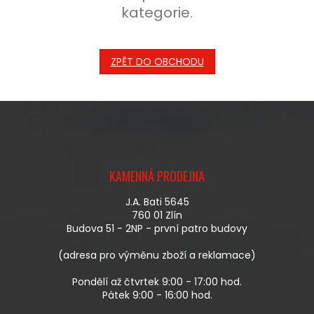
kategorie.
ZPĚT DO OBCHODU
Z
Á
KAMENNÁ PRODEJNA
P
A
J.A. Bati 5645
T
760 01 Zlín
Í
Budova 51 - 2NP - první patro budovy
(adresa pro výměnu zboží a reklamace)
Pondělí až čtvrtek 9:00 - 17:00 hod.
Pátek 9:00 - 16:00 hod.