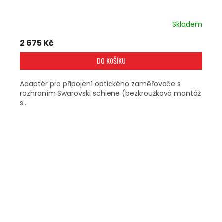
Skladem
2 675 Kč
DO KOŠÍKU
Adaptér pro připojení optického zaměřovače s
rozhraním Swarovski schiene (bezkroužková montáž
s...