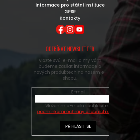
Informace pro státní instituce
GPSR
Kontakty
ODEBÍRAT NEWSLETTER
Vložte svůj e-mail a my vám
budeme zasílat informace o
nových produktech na našem e-
shopu.
E-mail
Vložením e-mailu souhlasíte s
podmínkami ochrany osobních údajů
PŘIHLÁSIT SE