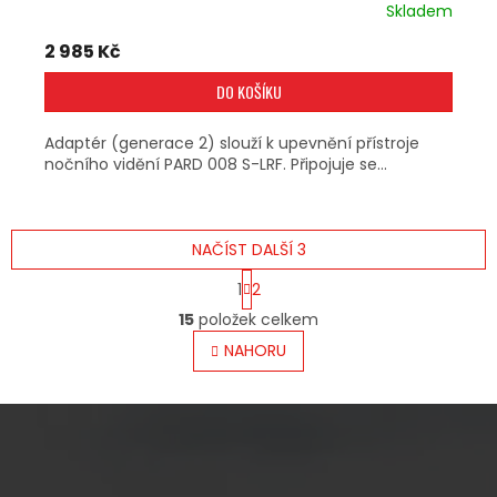
Skladem
2 985 Kč
DO KOŠÍKU
Adaptér (generace 2) slouží k upevnění přístroje
nočního vidění PARD 008 S-LRF. Připojuje se...
NAČÍST DALŠÍ 3
S
1
2
T
O
R
15
položek celkem
V
Á
L
NAHORU
N
Á
K
O
D
V
A
Á
C
N
Í
Í
P
Z