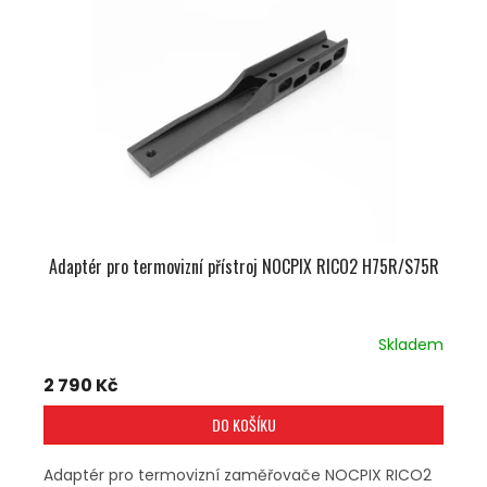
U
S
K
P
T
R
Ů
O
D
U
K
T
Ů
Adaptér pro termovizní přístroj NOCPIX RICO2 H75R/S75R
Skladem
2 790 Kč
DO KOŠÍKU
Adaptér pro termovizní zaměřovače NOCPIX RICO2