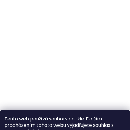
Tento web používá soubory cookie. Dalším
procházením tohoto webu vyjadřujete souhlas s
×
Hledáte nejvýhodnější cenu? Získáte jí