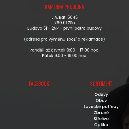
R
Á
V
KAMENNÁ PRODEJNA
P
K
A
Y
J.A. Bati 5645
T
V
760 01 Zlín
Í
Ý
Budova 51 - 2NP - první patro budovy
P
I
(adresa pro výměnu zboží a reklamace)
S
U
Pondělí až čtvrtek 9:00 - 17:00 hod.
Pátek 9:00 - 16:00 hod.
FACEBOOK
SORTIMENT
Oděvy
Obuv
Lovecké potřeby
Zbraně
Střelivo
Optika