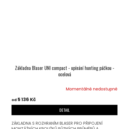
Základna Blaser UNI compact - upínání hunting páčkou -
ocelová
Momentálně nedostupné
5 136 Kč
od
DETAIL
ZÁKLADNA S ROZHRANÍM BLASER PRO PŘIPOJENÍ
MONTÁŽNÍCH KROUŽKŮ RŮZNÝCH PRŮMĚRŮ A