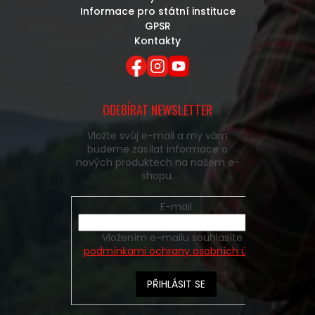
Informace pro státní instituce
GPSR
Kontakty
ODEBÍRAT NEWSLETTER
Vložte svůj e-mail a my vám
budeme zasílat informace o
nových produktech na našem e-
shopu.
E-mail
Vložením e-mailu souhlasíte s
podmínkami ochrany osobních údajů
PŘIHLÁSIT SE