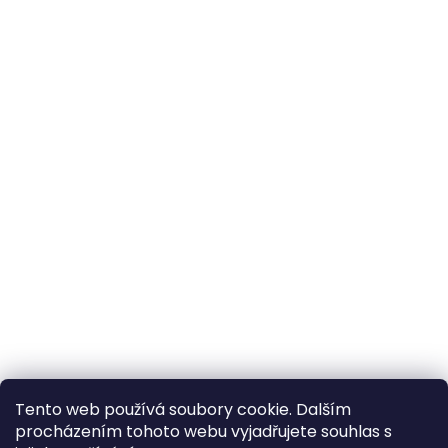
Tento web používá soubory cookie. Dalším
procházením tohoto webu vyjadřujete souhlas s
×
Hledáte nejvýhodnější cenu? Získáte jí