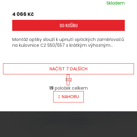
Skladem
4 066 Kč
DO KOŠÍKU
Montáž optiky slouží k upnutí optických zaměřovačů
na kulovnice CZ 550/557 s krátkým výhozným...
NAČÍST 7 DALŠÍCH
S
1
2
T
O
R
19
položek celkem
V
Á
L
NAHORU
N
Á
K
O
D
V
A
Á
C
N
Í
Í
P
Z