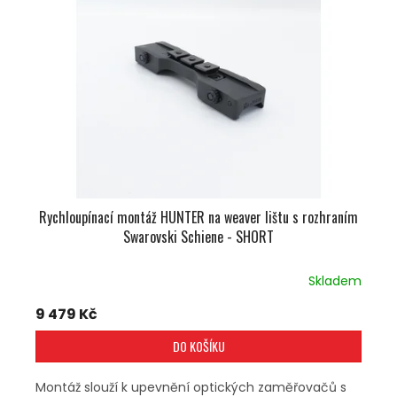
U
S
K
P
T
R
Ů
O
D
U
K
T
Ů
Rychloupínací montáž HUNTER na weaver lištu s rozhraním
Swarovski Schiene - SHORT
Skladem
9 479 Kč
DO KOŠÍKU
Montáž slouží k upevnění optických zaměřovačů s