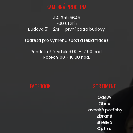
R
Á
V
KAMENNÁ PRODEJNA
P
K
A
Y
J.A. Bati 5645
T
V
760 01 Zlín
Í
Ý
Budova 51 - 2NP - první patro budovy
P
I
(adresa pro výměnu zboží a reklamace)
S
U
Pondělí až čtvrtek 9:00 - 17:00 hod.
Pátek 9:00 - 16:00 hod.
FACEBOOK
SORTIMENT
Oděvy
Obuv
Lovecké potřeby
Zbraně
Střelivo
Optika