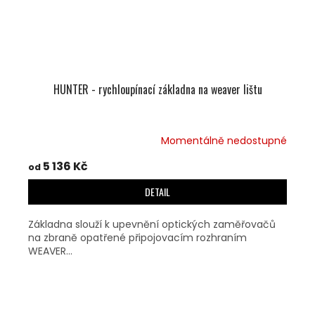
HUNTER - rychloupínací základna na weaver lištu
Momentálně nedostupné
5 136 Kč
od
DETAIL
Základna slouží k upevnění optických zaměřovačů
na zbraně opatřené připojovacím rozhraním
WEAVER...