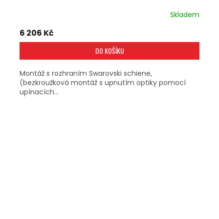
Skladem
6 206 Kč
DO KOŠÍKU
Montáž s rozhraním Swarovski schiene,
(bezkroužková montáž s upnutím optiky pomocí
upínacích...