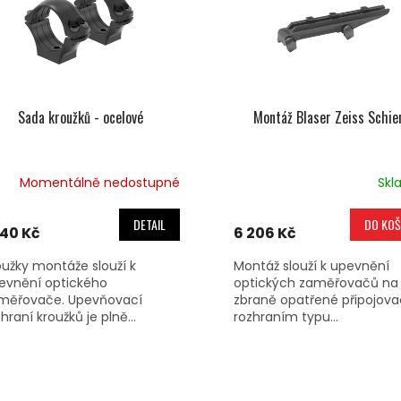
Sada kroužků - ocelové
Montáž Blaser Zeiss Schie
Momentálně nedostupné
Skl
DETAIL
DO KOŠ
140 Kč
6 206 Kč
oužky montáže slouží k
Montáž slouží k upevnění
evnění optického
optických zaměřovačů na
měřovače. Upevňovací
zbraně opatřené připojov
hraní kroužků je plně...
rozhraním typu...