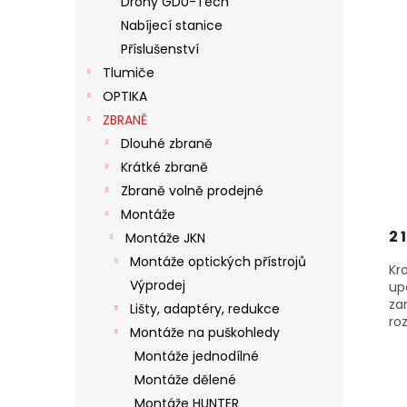
Drony GDU-Tech
S
O
N
Nabíjecí stanice
P
D
E
R
U
Příslušenství
L
O
K
Tlumiče
D
T
OPTIKA
U
Ů
ZBRANĚ
K
Dlouhé zbraně
T
Ů
Krátké zbraně
Zbraně volně prodejné
Montáže
2 
Montáže JKN
Montáže optických přístrojů
Kr
Výprodej
up
za
Lišty, adaptéry, redukce
roz
Montáže na puškohledy
Montáže jednodílné
Montáže dělené
Montáže HUNTER