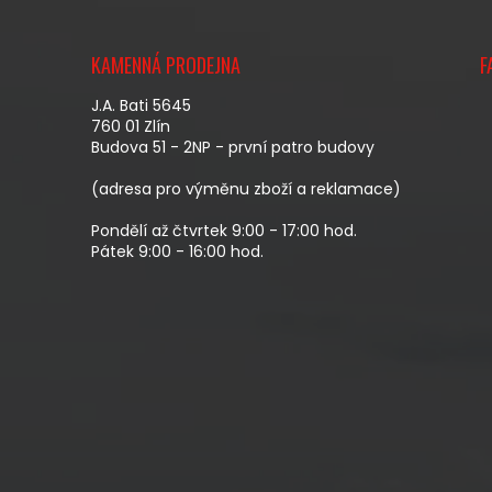
Z
Á
KAMENNÁ PRODEJNA
F
P
A
J.A. Bati 5645
T
760 01 Zlín
Budova 51 - 2NP - první patro budovy
Í
(adresa pro výměnu zboží a reklamace)
Pondělí až čtvrtek 9:00 - 17:00 hod.
Pátek 9:00 - 16:00 hod.