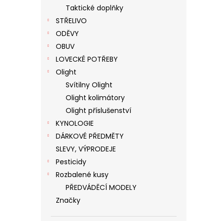
Taktické doplňky
STŘELIVO
ODĚVY
OBUV
LOVECKÉ POTŘEBY
Olight
Svítilny Olight
Olight kolimátory
Olight příslušenství
KYNOLOGIE
DÁRKOVÉ PŘEDMĚTY
SLEVY, VÝPRODEJE
Pesticidy
Rozbalené kusy
PŘEDVÁDĚCÍ MODELY
Značky