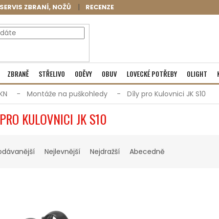
SERVIS ZBRANÍ, NOŽŮ
RECENZE
NÁKUPNÍ
Prázdný košík
ZBRANĚ
STŘELIVO
ODĚVY
OBUV
LOVECKÉ POTŘEBY
OLIGHT
KOŠÍK
KN
Montáže na puškohledy
Díly pro Kulovnici JK S10
 PRO KULOVNICI JK S10
odávanější
Nejlevnější
Nejdražší
Abecedně