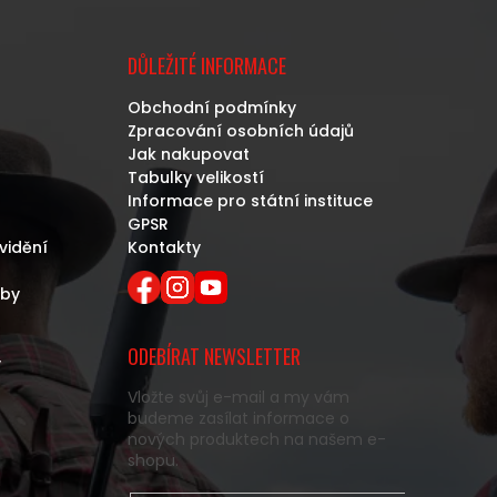
DŮLEŽITÉ INFORMACE
Obchodní podmínky
Zpracování osobních údajů
Jak nakupovat
Tabulky velikostí
Informace pro státní instituce
GPSR
vidění
Kontakty
eby
ODEBÍRAT NEWSLETTER
y
Vložte svůj e-mail a my vám
budeme zasílat informace o
nových produktech na našem e-
shopu.