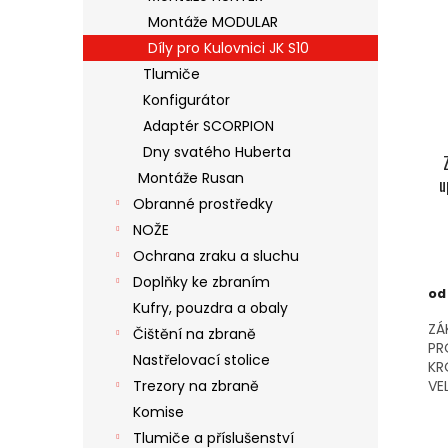
Montáže MODULAR
Díly pro Kulovnici JK S10
Tlumiče
Konfigurátor
Adaptér SCORPION
Dny svatého Huberta
Montáže Rusan
u
Obranné prostředky
NOŽE
Ochrana zraku a sluchu
Doplňky ke zbraním
od
Kufry, pouzdra a obaly
ZÁ
Čištění na zbraně
PR
Nastřelovací stolice
KR
Trezory na zbraně
VE
Komise
Tlumiče a příslušenství