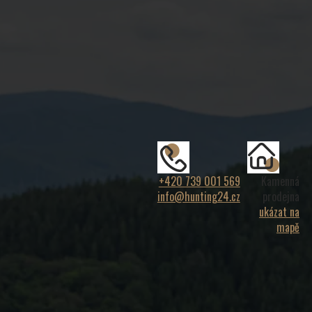
+420 739 001 569
Kamenná
info@hunting24.cz
prodejna
ukázat na
mapě