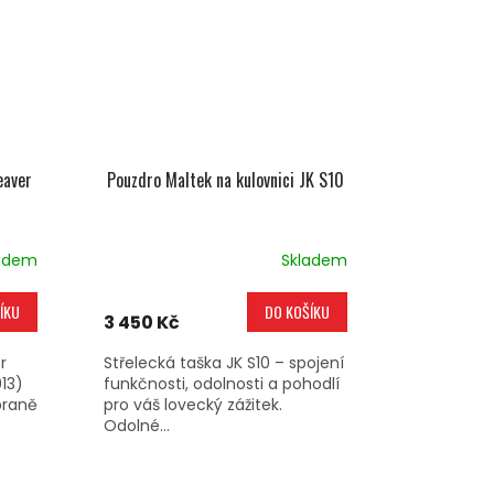
eaver
Pouzdro Maltek na kulovnici JK S10
adem
Skladem
ÍKU
DO KOŠÍKU
3 450 Kč
r
Střelecká taška JK S10 – spojení
913)
funkčnosti, odolnosti a pohodlí
braně
pro váš lovecký zážitek.
Odolné...