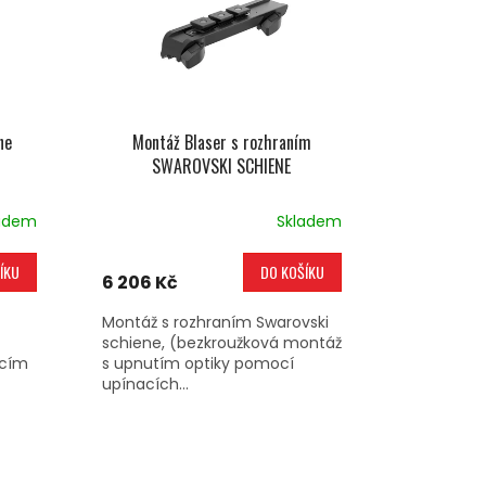
ne
Montáž Blaser s rozhraním
SWAROVSKI SCHIENE
adem
Skladem
ÍKU
DO KOŠÍKU
6 206 Kč
Montáž s rozhraním Swarovski
schiene, (bezkroužková montáž
acím
s upnutím optiky pomocí
upínacích...