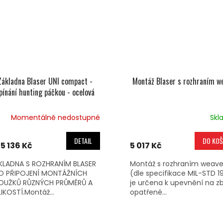
Základna Blaser UNI compact -
Montáž Blaser s rozhraním w
pínání hunting páčkou - ocelová
Momentálně nedostupné
Skl
DETAIL
DO KOŠ
5 136 Kč
5 017 Kč
KLADNA S ROZHRANÍM BLASER
Montáž s rozhraním weave
O PŘIPOJENÍ MONTÁŽNÍCH
(dle specifikace MIL-STD 1
OUŽKŮ RŮZNÝCH PRŮMĚRŮ A
je určena k upevnění na z
LIKOSTÍ.Montáž...
opatřené...