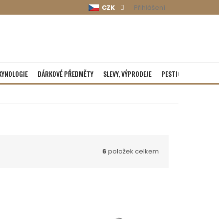
CZK
Přihlášení
KYNOLOGIE
DÁRKOVÉ PŘEDMĚTY
SLEVY, VÝPRODEJE
PESTICIDY
ROZBA
6
položek celkem