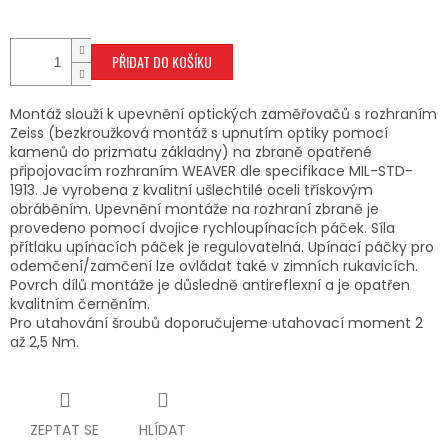
PŘIDAT DO KOŠÍKU
Montáž slouží k upevnění optických zaměřovačů s rozhraním
Zeiss (bezkroužková montáž s upnutím optiky pomocí
kamenů do prizmatu základny) na zbraně opatřené
připojovacím rozhraním WEAVER dle specifikace MIL-STD-
1913. Je vyrobena z kvalitní ušlechtilé oceli třískovým
obráběním. Upevnění montáže na rozhraní zbraně je
provedeno pomocí dvojice rychloupínacích páček. Síla
přítlaku upínacích páček je regulovatelná. Upínací páčky pro
odemčení/zamčení lze ovládat také v zimních rukavicích.
Povrch dílů montáže je důsledně antireflexní a je opatřen
kvalitním černěním.
Pro utahování šroubů doporučujeme utahovací moment 2
až 2,5 Nm.
ZEPTAT SE
HLÍDAT