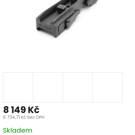
8 149 Kč
6 734,71 Kč bez DPH
Měrná
Skladem
cena: