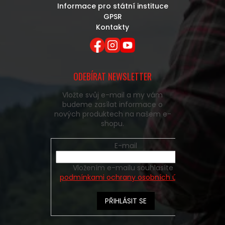
Informace pro státní instituce
GPSR
Kontakty
ODEBÍRAT NEWSLETTER
Vložte svůj e-mail a my vám
budeme zasílat informace o
nových produktech na našem e-
shopu.
E-mail
Vložením e-mailu souhlasíte s
podmínkami ochrany osobních údajů
PŘIHLÁSIT SE