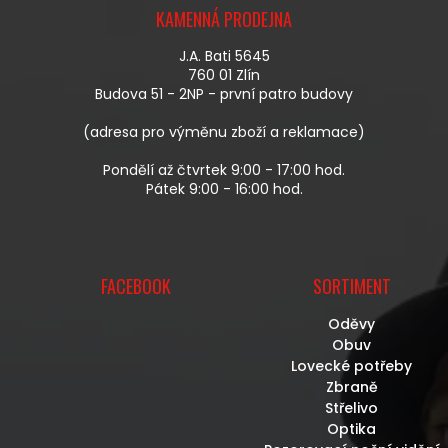
Á
KAMENNÁ PRODEJNA
P
A
J.A. Bati 5645
T
760 01 Zlín
Í
Budova 51 - 2NP - první patro budovy
(adresa pro výměnu zboží a reklamace)
Pondělí až čtvrtek 9:00 - 17:00 hod.
Pátek 9:00 - 16:00 hod.
FACEBOOK
SORTIMENT
Oděvy
Obuv
Lovecké potřeby
Zbraně
Střelivo
Optika