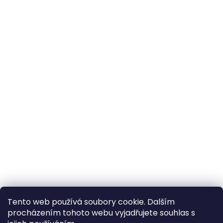
Tento web používá soubory cookie. Dalším
procházením tohoto webu vyjadřujete souhlas s
×
Hledáte nejvýhodnější cenu? Získáte jí