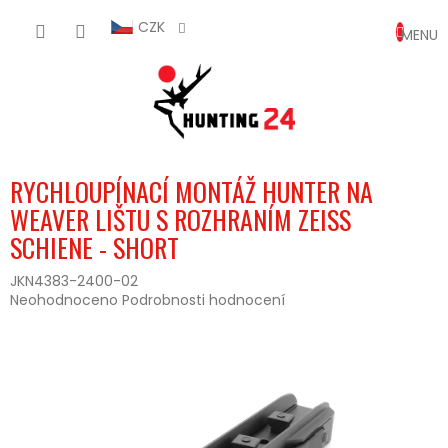
Přejít
NÁKUP
na
CZK
obsah
KOŠÍK
RYCHLOUPÍNACÍ MONTÁŽ HUNTER NA
WEAVER LIŠTU S ROZHRANÍM ZEISS
SCHIENE - SHORT
JKN4383-2400-02
Průměrné
Neohodnoceno
Podrobnosti hodnocení
hodnocení
produktu
je
0,0
z
5
hvězdiček.