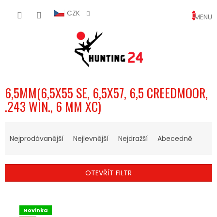
Přejít
NÁKUP
na
CZK
obsah
KOŠÍK
6,5MM(6,5X55 SE, 6,5X57, 6,5 CREEDMOOR,
.243 WIN., 6 MM XC)
Ř
A
Nejprodávanější
Nejlevnější
Nejdražší
Abecedně
Z
E
N
OTEVŘÍT FILTR
Í
P
V
R
Ý
O
Novinka
P