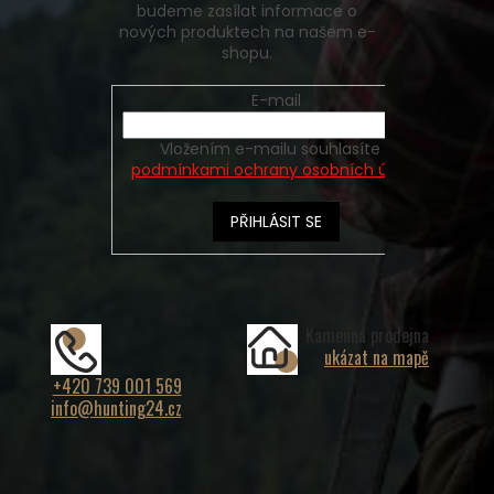
budeme zasílat informace o
nových produktech na našem e-
shopu.
E-mail
Vložením e-mailu souhlasíte s
podmínkami ochrany osobních údajů
PŘIHLÁSIT SE
Kamenná prodejna
ukázat na mapě
+420 739 001 569
info@hunting24.cz