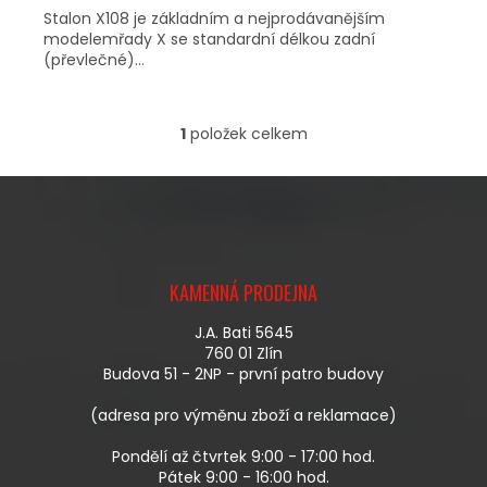
Stalon X108 je základním a nejprodávanějším
modelemřady X se standardní délkou zadní
(převlečné)...
1
položek celkem
O
V
L
Á
D
A
Z
C
Á
Í
KAMENNÁ PRODEJNA
P
P
A
R
J.A. Bati 5645
T
V
760 01 Zlín
Í
K
Budova 51 - 2NP - první patro budovy
Y
V
(adresa pro výměnu zboží a reklamace)
Ý
P
Pondělí až čtvrtek 9:00 - 17:00 hod.
I
Pátek 9:00 - 16:00 hod.