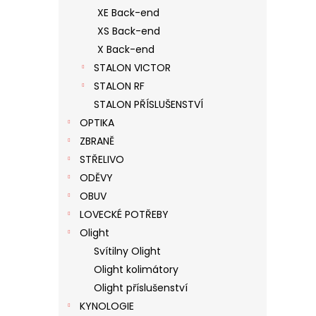
XE Back-end
XS Back-end
X Back-end
STALON VICTOR
STALON RF
STALON PŘÍSLUŠENSTVÍ
OPTIKA
ZBRANĚ
STŘELIVO
ODĚVY
OBUV
LOVECKÉ POTŘEBY
Olight
Svítilny Olight
Olight kolimátory
Olight příslušenství
KYNOLOGIE