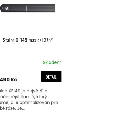
Stalon XE149 max cal.375*
Skladem
DETAIL
 490 Kč
alon XE149 je největší a
júčinnější tlumič, který
me, a je optimalizován pro
ké ráže. Je...
O
V