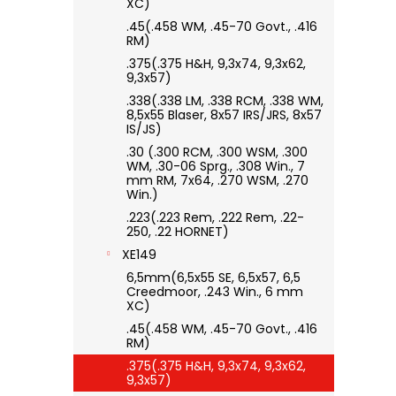
XC)
.45(.458 WM, .45-70 Govt., .416
RM)
.375(.375 H&H, 9,3x74, 9,3x62,
9,3x57)
.338(.338 LM, .338 RCM, .338 WM,
8,5x55 Blaser, 8x57 IRS/JRS, 8x57
IS/JS)
.30 (.300 RCM, .300 WSM, .300
WM, .30-06 Sprg., .308 Win., 7
mm RM, 7x64, .270 WSM, .270
Win.)
.223(.223 Rem, .222 Rem, .22-
250, .22 HORNET)
XE149
6,5mm(6,5x55 SE, 6,5x57, 6,5
Creedmoor, .243 Win., 6 mm
XC)
.45(.458 WM, .45-70 Govt., .416
RM)
.375(.375 H&H, 9,3x74, 9,3x62,
9,3x57)