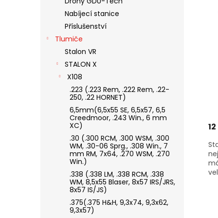
Drony GDU-Tech
S
O
N
Nabíjecí stanice
P
D
E
R
U
Příslušenství
L
O
K
Tlumiče
D
T
Stalon VR
U
Ů
STALON X
K
X108
T
Ů
.223 (.223 Rem, .222 Rem, .22-
250, .22 HORNET)
6,5mm(6,5x55 SE, 6,5x57, 6,5
Creedmoor, .243 Win., 6 mm
XC)
12
.30 (.300 RCM, .300 WSM, .300
St
WM, .30-06 Sprg., .308 Win., 7
mm RM, 7x64, .270 WSM, .270
ne
Win.)
má
vel
.338 (.338 LM, .338 RCM, .338
WM, 8,5x55 Blaser, 8x57 IRS/JRS,
8x57 IS/JS)
.375(.375 H&H, 9,3x74, 9,3x62,
9,3x57)