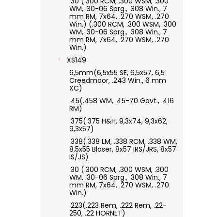
.30 (.300 RCM, .300 WSM, .300
WM, .30-06 Sprg., .308 Win., 7
mm RM, 7x64, .270 WSM, .270
Win.) (.300 RCM, .300 WSM, .300
WM, .30-06 Sprg., .308 Win., 7
mm RM, 7x64, .270 WSM, .270
Win.)
XS149
6,5mm(6,5x55 SE, 6,5x57, 6,5
Creedmoor, .243 Win., 6 mm
XC)
.45(.458 WM, .45-70 Govt., .416
RM)
.375(.375 H&H, 9,3x74, 9,3x62,
9,3x57)
.338(.338 LM, .338 RCM, .338 WM,
8,5x55 Blaser, 8x57 IRS/JRS, 8x57
IS/JS)
.30 (.300 RCM, .300 WSM, .300
WM, .30-06 Sprg., .308 Win., 7
mm RM, 7x64, .270 WSM, .270
Win.)
.223(.223 Rem, .222 Rem, .22-
250, .22 HORNET)