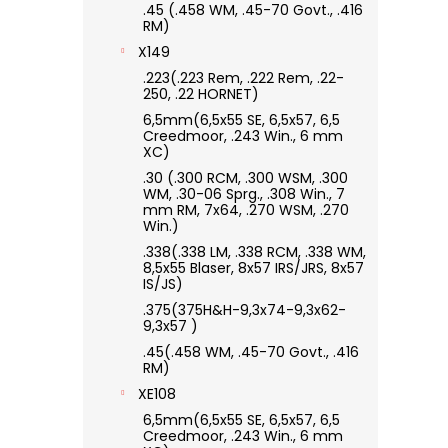
.45 (.458 WM, .45-70 Govt., .416
RM)
X149
.223(.223 Rem, .222 Rem, .22-
250, .22 HORNET)
6,5mm(6,5x55 SE, 6,5x57, 6,5
Creedmoor, .243 Win., 6 mm
XC)
.30 (.300 RCM, .300 WSM, .300
WM, .30-06 Sprg., .308 Win., 7
mm RM, 7x64, .270 WSM, .270
Win.)
.338(.338 LM, .338 RCM, .338 WM,
8,5x55 Blaser, 8x57 IRS/JRS, 8x57
IS/JS)
.375(375H&H-9,3x74-9,3x62-
9,3x57 )
.45(.458 WM, .45-70 Govt., .416
RM)
XE108
6,5mm(6,5x55 SE, 6,5x57, 6,5
Creedmoor, .243 Win., 6 mm