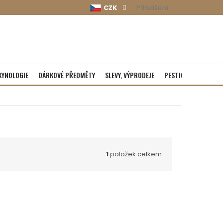
CZK
Přihlášení
KYNOLOGIE
DÁRKOVÉ PŘEDMĚTY
SLEVY, VÝPRODEJE
PESTICIDY
ROZBA
1
položek celkem