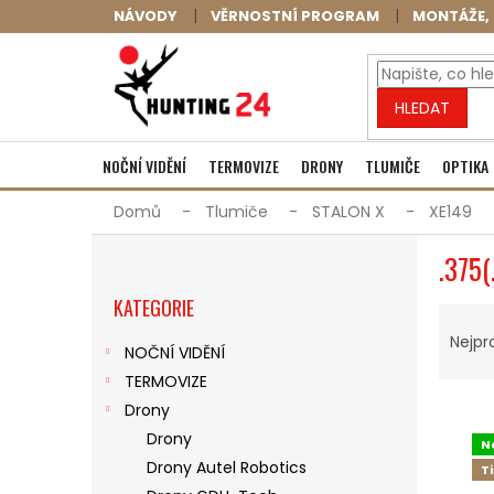
Přejít
NÁVODY
VĚRNOSTNÍ PROGRAM
MONTÁŽE, 
na
obsah
HLEDAT
NOČNÍ VIDĚNÍ
TERMOVIZE
DRONY
TLUMIČE
OPTIKA
Domů
Tlumiče
STALON X
XE149
P
.375(
O
Přeskočit
S
KATEGORIE
kategorie
Ř
T
A
R
Nejpr
NOČNÍ VIDĚNÍ
Z
A
TERMOVIZE
E
N
V
N
N
Drony
Ý
Í
Í
Drony
N
P
P
P
Drony Autel Robotics
T
I
R
A