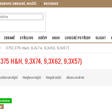
SERVIS ZBRANÍ, NOŽŮ
RECENZE
NÁKUPNÍ
Prázdný košík
ZBRANĚ
STŘELIVO
ODĚVY
OBUV
LOVECKÉ POTŘEBY
OLIGHT
KOŠÍK
.375(.375 H&H, 9,3x74, 9,3x62, 9,3x57)
.375 H&H, 9,3X74, 9,3X62, 9,3X57)
odávanější
Nejlevnější
Nejdražší
Abecedně
ovinka
ip