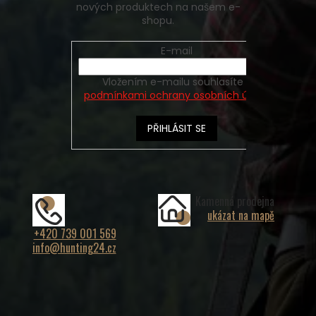
nových produktech na našem e-
shopu.
E-mail
Vložením e-mailu souhlasíte s
podmínkami ochrany osobních údajů
PŘIHLÁSIT SE
Kamenná prodejna
ukázat na mapě
+420 739 001 569
info@hunting24.cz