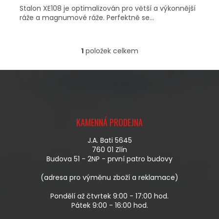
Stalon XE108 je optimalizován pro větší a výkonnější
ráže a magnumové ráže. Perfektně se...
1
položek celkem
O
V
L
Á
D
A
Z
C
Á
Í
KAMENNÁ PRODEJNA
P
P
A
R
J.A. Bati 5645
T
V
760 01 Zlín
Í
K
Budova 51 - 2NP - první patro budovy
Y
V
(adresa pro výměnu zboží a reklamace)
Ý
P
Pondělí až čtvrtek 9:00 - 17:00 hod.
I
Pátek 9:00 - 16:00 hod.
S