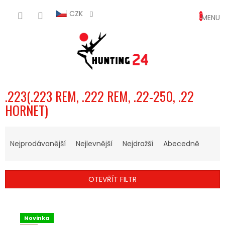
Přejít
NÁKUP
na
CZK
obsah
KOŠÍK
.223(.223 REM, .222 REM, .22-250, .22
HORNET)
Ř
A
Nejprodávanější
Nejlevnější
Nejdražší
Abecedně
Z
E
N
OTEVŘÍT FILTR
Í
P
V
R
Ý
O
Novinka
P