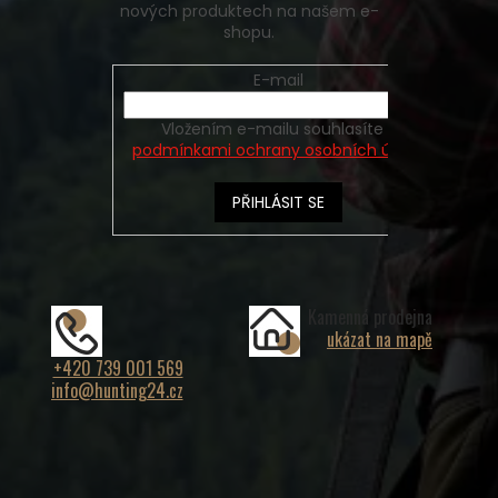
nových produktech na našem e-
shopu.
E-mail
Vložením e-mailu souhlasíte s
podmínkami ochrany osobních údajů
PŘIHLÁSIT SE
Kamenná prodejna
ukázat na mapě
+420 739 001 569
info@hunting24.cz