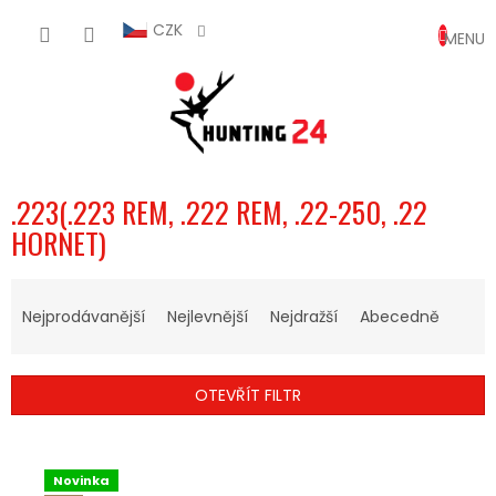
Přejít
NÁKUP
na
CZK
obsah
KOŠÍK
.223(.223 REM, .222 REM, .22-250, .22
HORNET)
Ř
A
Nejprodávanější
Nejlevnější
Nejdražší
Abecedně
Z
E
N
OTEVŘÍT FILTR
Í
P
V
R
Ý
O
Novinka
P