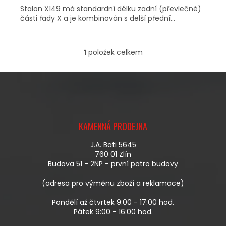
Stalon X149 má standardní délku zadní (převlečné)
části řady X a je kombinován s delší přední...
1
položek celkem
O
V
L
Á
D
A
Z
C
Á
Í
KAMENNÁ PRODEJNA
P
P
A
R
J.A. Bati 5645
T
V
760 01 Zlín
Í
K
Budova 51 - 2NP - první patro budovy
Y
V
(adresa pro výměnu zboží a reklamace)
Ý
P
Pondělí až čtvrtek 9:00 - 17:00 hod.
I
Pátek 9:00 - 16:00 hod.
S