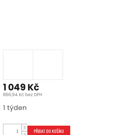
1 049 Kč
866,94 Kč bez DPH
Měrná
1 týden
cena:
PŘIDAT DO KOŠÍKU