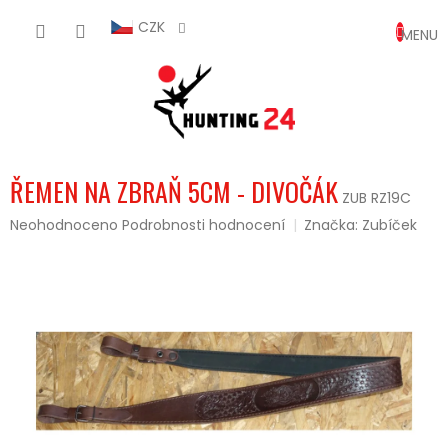
Přejít
NÁKUP
na
CZK
obsah
KOŠÍK
ŘEMEN NA ZBRAŇ 5CM - DIVOČÁK
ZUB RZ19C
Průměrné
Neohodnoceno
Podrobnosti hodnocení
Značka:
Zubíček
hodnocení
produktu
je
0,0
z
5
hvězdiček.