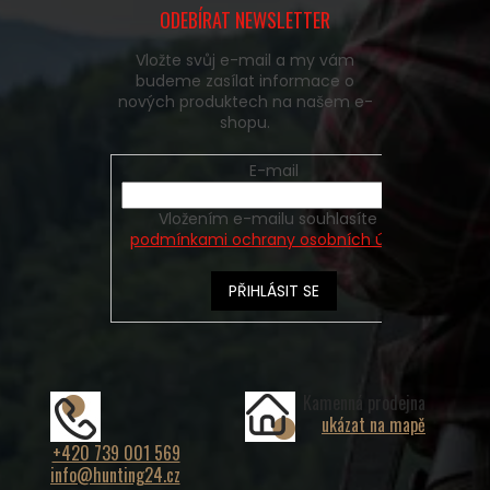
ODEBÍRAT NEWSLETTER
Vložte svůj e-mail a my vám
budeme zasílat informace o
nových produktech na našem e-
shopu.
E-mail
Vložením e-mailu souhlasíte s
podmínkami ochrany osobních údajů
PŘIHLÁSIT SE
Kamenná prodejna
ukázat na mapě
+420 739 001 569
info@hunting24.cz