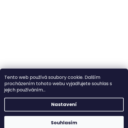
Tento web používá soubory cookie. Dalším
procházením tohoto webu vyjadřujete souhlas s
×
Hledáte nejvýhodnější cenu? Získáte jí
jejich používáním...
pomocí
registrace
.
Nastavení
×
Kromě věrnostních slev získáte také
slevu na služby na prodejně ve Zlíně!
Souhlasím
1% SLEVA NA PRVNÍ NÁKUP - POMOCÍ SLEVOVÉHO