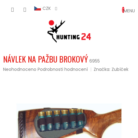
Přejít
NÁKUP
na
CZK
obsah
KOŠÍK
NÁVLEK NA PAŽBU BROKOVÝ
6955
Průměrné
Neohodnoceno
Podrobnosti hodnocení
Značka:
Zubíček
hodnocení
produktu
je
0,0
z
5
hvězdiček.