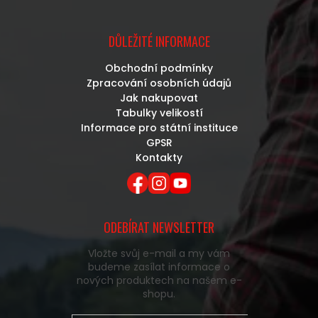
DŮLEŽITÉ INFORMACE
Obchodní podmínky
Zpracování osobních údajů
Jak nakupovat
Tabulky velikostí
Informace pro státní instituce
GPSR
Kontakty
ODEBÍRAT NEWSLETTER
Vložte svůj e-mail a my vám
budeme zasílat informace o
nových produktech na našem e-
shopu.