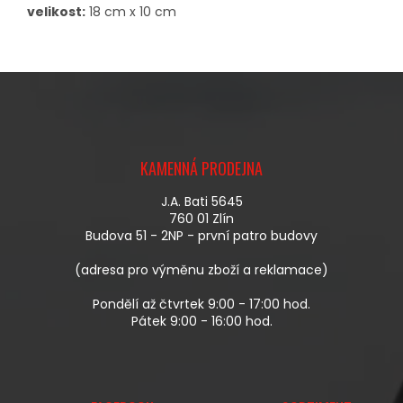
velikost:
18 cm x 10 cm
Z
Á
KAMENNÁ PRODEJNA
P
A
J.A. Bati 5645
T
760 01 Zlín
Í
Budova 51 - 2NP - první patro budovy
(adresa pro výměnu zboží a reklamace)
Pondělí až čtvrtek 9:00 - 17:00 hod.
Pátek 9:00 - 16:00 hod.