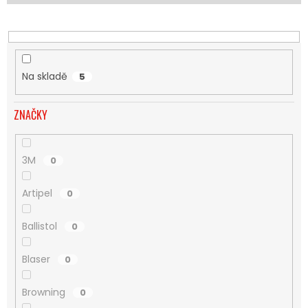
U
K
T
Ů
Na skladě
5
ZNAČKY
3M
0
Artipel
0
Ballistol
0
Blaser
0
Browning
0