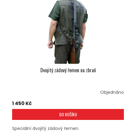
S
P
R
O
D
U
K
T
Ů
Dvojitý zádový řemen na zbraň
Objednáno
1 450 Kč
DO KOŠÍKU
Speciální dvojitý zádový řemen.