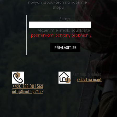
nových produktech na našem e-
shopu.
E-mail
Vložením e-mailu souhlasíte s
podmínkami ochrany osobních údajů
PŘIHLÁSIT SE
Kamenná prodejna
ukázat na mapě
+420 739 001 569
info@hunting24.cz