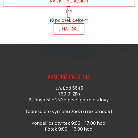
NAČÍST 6 DALŠÍCH
S
1
2
T
O
R
18
položek celkem
V
Á
L
NAHORU
N
Á
K
O
D
V
A
Á
C
N
Í
Í
P
Z
R
Á
V
KAMENNÁ PRODEJNA
P
K
A
Y
J.A. Bati 5645
T
V
760 01 Zlín
Í
Ý
Budova 51 - 2NP - první patro budovy
P
I
(adresa pro výměnu zboží a reklamace)
S
U
Pondělí až čtvrtek 9:00 - 17:00 hod.
Pátek 9:00 - 16:00 hod.