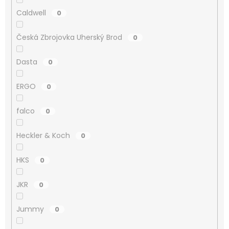
Caldwell
0
Česká Zbrojovka Uherský Brod
0
Dasta
0
ERGO
0
falco
0
Heckler & Koch
0
HKS
0
JKR
0
Jummy
0