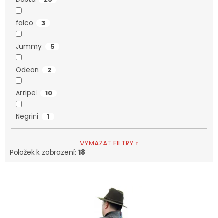
falco
3
Jummy
5
Odeon
2
Artipel
10
Negrini
1
VYMAZAT FILTRY
Položek k zobrazení:
18
V
Ý
P
I