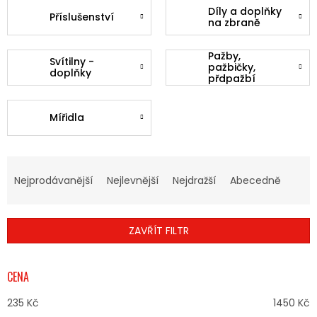
Díly a doplňky
Příslušenství
na zbraně
Pažby,
Svítilny -
pažbičky,
doplňky
přdpažbí
Mířidla
Ř
A
Nejprodávanější
Nejlevnější
Nejdražší
Abecedně
Z
E
N
ZAVŘÍT FILTR
Í
P
R
CENA
O
D
235
Kč
1450
Kč