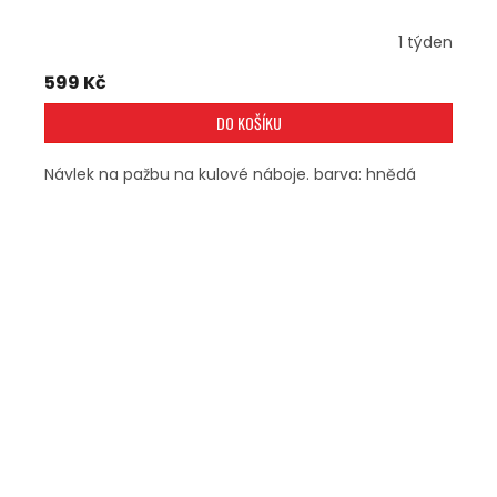
1 týden
599 Kč
DO KOŠÍKU
Návlek na pažbu na kulové náboje. barva: hnědá