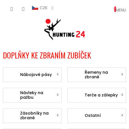
Přejít
NÁKUP
na
CZK
obsah
KOŠÍK
DOPLŇKY KE ZBRANÍM ZUBÍČEK
Řemeny na
Nábojové pásy
zbraně
Návleky na
Terče a zálepky
pažbu
Zásobníky na
Ostatní
zbraně