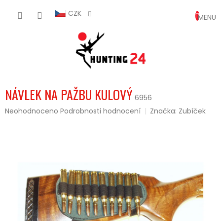
Přejít
NÁKUP
na
CZK
obsah
KOŠÍK
NÁVLEK NA PAŽBU KULOVÝ
6956
Průměrné
Neohodnoceno
Podrobnosti hodnocení
Značka:
Zubíček
hodnocení
produktu
je
0,0
z
5
hvězdiček.