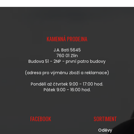
Z
Á
KAMENNÁ PRODEJNA
P
A
J.A. Bati 5645
T
760 01 Zlín
Í
Budova 51 - 2NP - první patro budovy
(adresa pro výměnu zboží a reklamace)
Pondělí až čtvrtek 9:00 - 17:00 hod.
Pátek 9:00 - 16:00 hod.
FACEBOOK
SORTIMENT
Oděvy