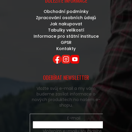
DŮLEŽITÉ INFORMACE
Obchodní podmínky
Zpracování osobních údajů
Jak nakupovat
Tabulky velikostí
Informace pro státní instituce
GPSR
Kontakty
ODEBÍRAT NEWSLETTER
Vložte svůj e-mail a my vám
budeme zasílat informace o
nových produktech na našem e-
shopu.
E-mail
Vložením e-mailu souhlasíte s