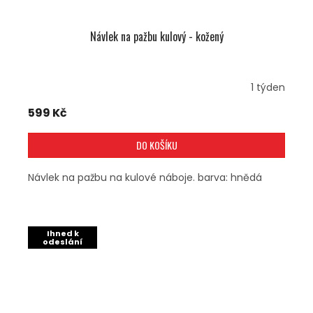
Návlek na pažbu kulový - kožený
1 týden
599 Kč
DO KOŠÍKU
Návlek na pažbu na kulové náboje. barva: hnědá
Ihned k
odeslání