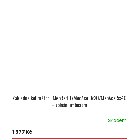
Základna kolimátoru MeoRed T/MeoAce 3x20/MeoAce 5x40
- upínání imbusem
Skladem
1 877 Kč