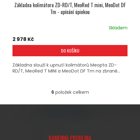
Základna kolimátoru ZD-RD/T, MeoRed T mini, MeoDot DF
Tm - upínání úpinkou
Skladem
2 978 Kč
DO KOŠÍKU
Základna slouží k upnutí kolimátorů Meopta ZD-
RD/T, MeoRed T MINI a MeoDot DF Tm na zbraně...
6
položek celkem
O
V
L
Á
D
A
Z
C
Á
Í
KAMENNÁ PRODEJNA