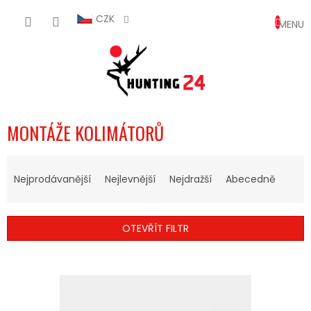
Přejít
NÁKUP
na
CZK
obsah
KOŠÍK
MONTÁŽE KOLIMÁTORŮ
Ř
A
Nejprodávanější
Nejlevnější
Nejdražší
Abecedně
Z
E
N
OTEVŘÍT FILTR
Í
P
V
R
Ý
O
P
D
I