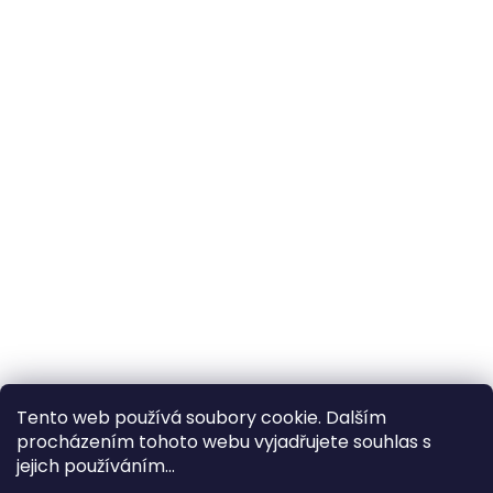
Tento web používá soubory cookie. Dalším
procházením tohoto webu vyjadřujete souhlas s
×
Hledáte nejvýhodnější cenu? Získáte jí
jejich používáním...
pomocí
registrace
.