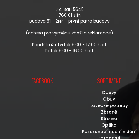
P
P
A
R
J.A. Bati 5645
T
V
760 01 Zlín
Í
K
Budova 51 - 2NP - první patro budovy
Y
V
(adresa pro výměnu zboží a reklamace)
Ý
P
Pondělí až čtvrtek 9:00 - 17:00 hod.
I
Pátek 9:00 - 16:00 hod.
S
U
FACEBOOK
SORTIMENT
Oděvy
Obuv
Lovecké potřeby
Zbraně
Střelivo
Optika
Pozorovací noční vidění
Fotopasti