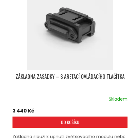
U
S
K
P
T
R
Ů
O
D
U
K
T
Ů
ZÁKLADNA ZASÁDKY – S ARETACÍ OVLÁDACÍHO TLAČÍTKA
Skladem
3 440 Kč
DO KOŠÍKU
Základna slouží k upnutí zvětšovacího modulu nebo