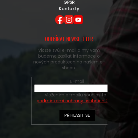
GPSR
Kontakty
ODEBÍRAT NEWSLETTER
Vložte svůj e-mail a my vám
budeme zasílat informace o
nových produktech na našem e-
shopu.
E-mail
Vložením e-mailu souhlasíte s
podmínkami ochrany osobních údajů
PŘIHLÁSIT SE