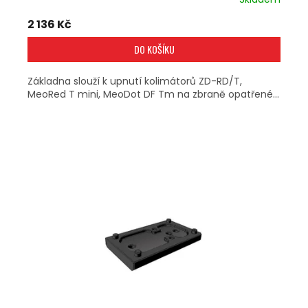
2 136 Kč
DO KOŠÍKU
Základna slouží k upnutí kolimátorů ZD-RD/T,
MeoRed T mini, MeoDot DF Tm na zbraně opatřené...