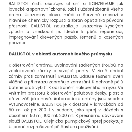
BALLISTOL čistí, ošetřuje, chrání a KONZERVUJE jak
lovecké a sportovní zbraně, tak i služební zbraně všeho
druhu. Usazeniny olova, mědi a červené mosazi v
hlavni se chemicky rozpustí a zbraň opět získá původní
přesnost. BALLISTOL neutralizuje usazeniny kyselých
zplodin a zneškodní je. Ideální k péči, regeneraci,
impregnování dřevěných pažeb, řemenů a kožených
pouzder.
BALLISTOL v oblasti automobilového průmyslu
K ošetřování chrómu, uvolňování zadřených šroubů, na
zablokované zámky a vrzající panty. V zimě chrání
zámky proti zamrznutí. BALLISTOL udržuje těsnění dveří
vláčné a při mrazu zabraňuje zamrzání. K ochraně pólů
baterie proti vybití. K odstranění nalepeného hmyzu. Ve
vnitřním prostoru k ošetřování palubové desky, plast a
dřevo září jako nové. Automatické antény jsou snadno
vysunovatelné. BALLISTOL je k dostání v lahvičkách od
50 ml až po 200 l v sudech, jako sprej v dózách s
obsahem 50 ml, 100 ml, 200 ml. K přesnému dávkování
slouží BALLISTOL. Olejnička, pumpičkový sprej poskytuje
úsporné rozprašování při častém používání.