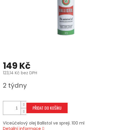
149 Kč
123,14 Kč bez DPH
Měrná
2 týdny
cena:
PŘIDAT DO KOŠÍKU
Víceúčelový olej Ballistol ve spreji. 100 ml
Detailní informace