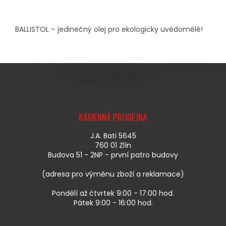
BALLISTOL – jedinečný olej pro ekologicky uvědomělé!
Z
Á
KAMENNÁ PRODEJNA
P
A
J.A. Bati 5645
T
760 01 Zlín
Í
Budova 51 - 2NP - první patro budovy
(adresa pro výměnu zboží a reklamace)
Pondělí až čtvrtek 9:00 - 17:00 hod.
Pátek 9:00 - 16:00 hod.