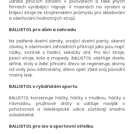
údržbě plnících zařízení v pivovarech a také jiných
firmách vyrábějící nápoje. V masnách na výrobní a
krájecí stroje.Ve strojírenském průmyslu pro skladování
a ošetřování hodnotných strojů.
BALLISTOL pro dům a zahradu
Na zadřené dveřní zámky, vrzající dveřní panty, okenní
závěsy, k ošetřování zahradních přístrojů jako jsou např.
nůžky, vozíček s hadicí, sekačky atd. Pro šicí stroje,
psací stroje, kola a mopedy. BALLISTOL ošetřuje dveře,
skříně, stoly a židle: přírodní dřevo se regeneruje, skvrny
od vody jsou odstraněny, dřevo opět získá svůj původní
matný lesk.
BALLISTOL v rybářském sportu
BALLISTOL konzervuje háčky, háčky s muškou, háčky s
návnadou, pružinové dráty a udržuje naviják v
pohotovosti a teleskopické udice zůstávají snadno
ovladatelné.
BALLISTOL pro lov a sportovní střelbu