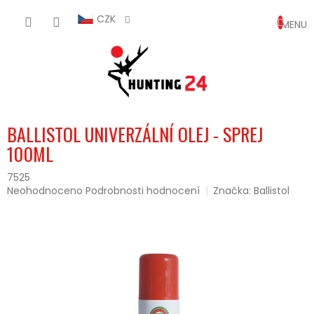
Přejít
NÁKUP
na
CZK
obsah
KOŠÍK
BALLISTOL UNIVERZÁLNÍ OLEJ - SPREJ
100ML
7525
Průměrné
Neohodnoceno
Podrobnosti hodnocení
Značka:
Ballistol
hodnocení
produktu
je
0,0
z
5
hvězdiček.