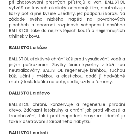
při zhotovování přesných přístrojů a vah. BALLISTOL
vytváří na kovech alkalický ochranný film, neutralizuje
lidský pot a jiné kyselé usedliny, jež podporují korozi. Na
základě svého nízkého napětí na povrchových
plochách a enormní rozpínavé schopnosti dosáhne
BALLISTOL také do nejskrytějších koutů a nejjemnějších
trhlinek v kovu.
BALLISTOL a kůže
BALLISTOL efektivně chrání kůži proti vysušování, vodě a
jiným poškozením. Zbytky činící kyseliny v kůži jsou
neutralizovány. BALLISTOL regeneruje křehkou, suchou
kůži, učiní ji měkkou a elastickou, dodá jí hedvábně
matný lesk. Ideální na boty, sedla, uzdy a řemeny.
BALLISTOL a dřevo
BALLISTOL chrání, konzervuje a regeneruje přírodní
dřevo. Zdůrazní letokruhy a chrání jak proti vlhkosti a
trouchnivění, tak i proti napadení hmyzem. Ideální je
také k ošetřování starožitného nábytku.
BALLISTOL a okolí