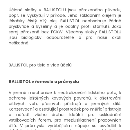
Účinné složky v BALLISTOLU jsou přirozeného původu,
popř. se vyskytují v přírodě. Jeho základním olejem je
lékařsky čistý bílý olej. BALLISTOL neobsahuje žádné
pryskyřice a kyseliny a je odolný proti stárnutí. Jako
sprej přirozeně bez FCKW. Všechny složky BALLISTOLU
jsou biologicky odbouratelné a pro naše okolí
neškodné.
BALLISTOL pro tisíc a více účelů
BALLISTOL v řemesle a průmyslu
V jemné mechanice k neutralizování lidského potu, k
ochraně leštěných kovových povrchů, k ošetřování
citlivých vah, přesných přístrojů a jemných dílů.
Konzervační a ošetřující prostředek pro měřící přístroje
a nářadí všeho druhu. Ideální pro uskladnění
vstřikovacích forem, pro meziuskladnění pracovních
dílů. V průmyslu vyrábějícím nápoje se osvědčil k