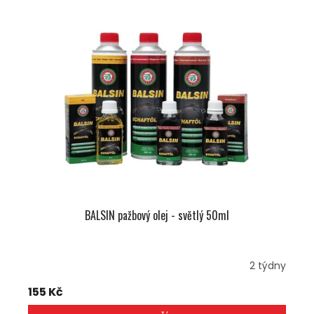
BALSIN pažbový olej - světlý 50ml
2 týdny
155 Kč