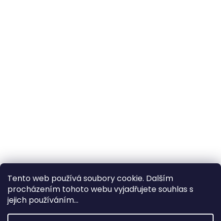
Tento web používá soubory cookie. Dalším
procházením tohoto webu vyjadřujete souhlas s
×
Hledáte nejvýhodnější cenu? Získáte jí
jejich používáním...
pomocí
registrace
.