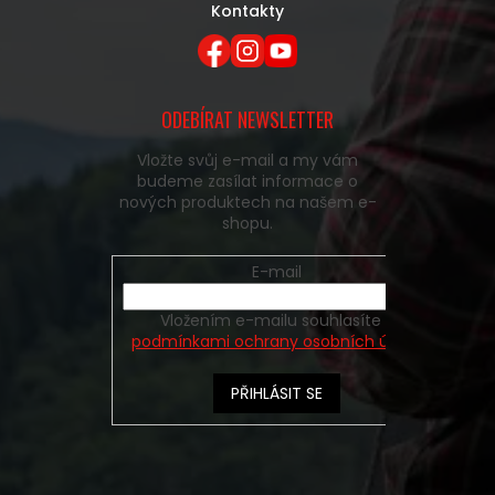
Kontakty
ODEBÍRAT NEWSLETTER
Vložte svůj e-mail a my vám
budeme zasílat informace o
nových produktech na našem e-
shopu.
E-mail
Vložením e-mailu souhlasíte s
podmínkami ochrany osobních údajů
PŘIHLÁSIT SE