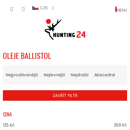
Přejít
NÁKUP
na
CZK
obsah
KOŠÍK
OLEJE BALLISTOL
Ř
A
Nejprodávanější
Nejlevnější
Nejdražší
Abecedně
Z
E
N
ZAVŘÍT FILTR
Í
P
R
CENA
O
D
125
Kč
359
Kč