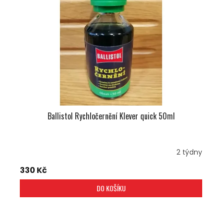
S
P
R
O
D
U
K
T
Ů
Ballistol Rychločernění Klever quick 50ml
2 týdny
330 Kč
DO KOŠÍKU