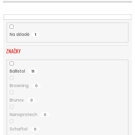
U
K
T
Ů
Na skladě
1
ZNAČKY
Ballistol
11
Browning
0
Brunox
0
Nanoprotech
0
Schaftol
0