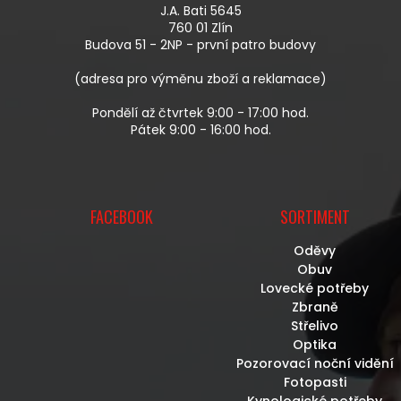
A
R
J.A. Bati 5645
T
V
760 01 Zlín
Í
K
Budova 51 - 2NP - první patro budovy
Y
V
(adresa pro výměnu zboží a reklamace)
Ý
P
Pondělí až čtvrtek 9:00 - 17:00 hod.
I
Pátek 9:00 - 16:00 hod.
S
U
FACEBOOK
SORTIMENT
Oděvy
Obuv
Lovecké potřeby
Zbraně
Střelivo
Optika
Pozorovací noční vidění
Fotopasti
Kynologické potřeby