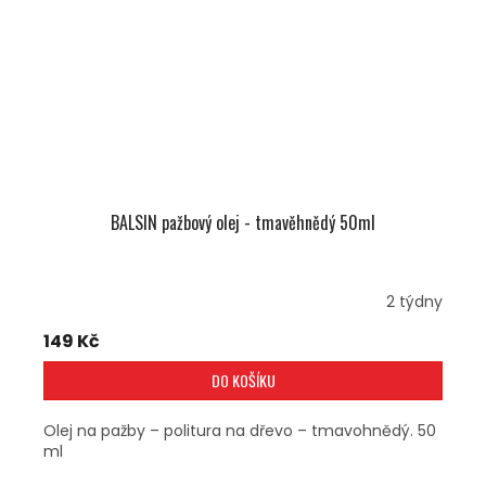
BALSIN pažbový olej - tmavěhnědý 50ml
2 týdny
149 Kč
DO KOŠÍKU
Olej na pažby – politura na dřevo – tmavohnědý. 50
ml