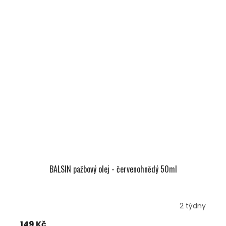
BALSIN pažbový olej - červenohnědý 50ml
2 týdny
149 Kč