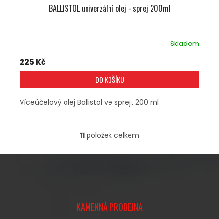
BALLISTOL univerzální olej - sprej 200ml
Skladem
225 Kč
DO KOŠÍKU
Víceúčelový olej Ballistol ve spreji. 200 ml
11
položek celkem
O
V
L
Á
D
A
Z
C
Á
Í
KAMENNÁ PRODEJNA
P
P