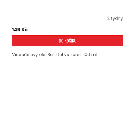
2 týdny
149 Kč
DO KOŠÍKU
Víceúčelový olej Ballistol ve spreji. 100 ml