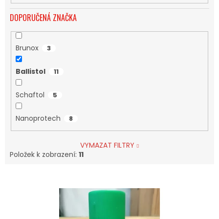
DOPORUČENÁ ZNAČKA
Brunox
3
Ballistol
11
Schaftol
5
Nanoprotech
8
VYMAZAT FILTRY
Položek k zobrazení:
11
V
Ý
P
I