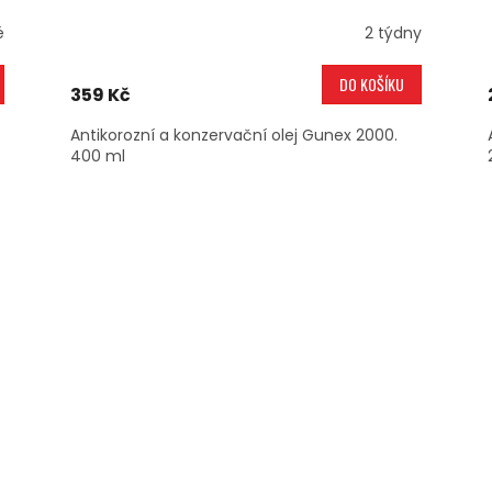
é
2 týdny
DO KOŠÍKU
359 Kč
Antikorozní a konzervační olej Gunex 2000.
400 ml