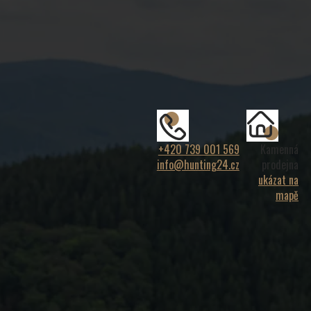
+420 739 001 569
Kamenná
info@hunting24.cz
prodejna
ukázat na
mapě