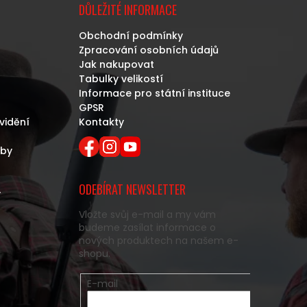
DŮLEŽITÉ INFORMACE
Obchodní podmínky
Zpracování osobních údajů
Jak nakupovat
Tabulky velikostí
Informace pro státní instituce
GPSR
vidění
Kontakty
eby
ODEBÍRAT NEWSLETTER
y
Vložte svůj e-mail a my vám
budeme zasílat informace o
nových produktech na našem e-
shopu.
E-mail