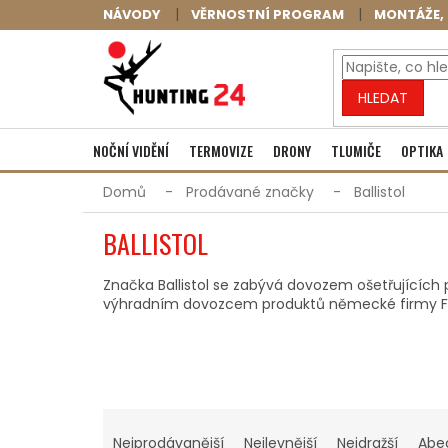
Přejít
NÁVODY
VĚRNOSTNÍ PROGRAM
MONTÁŽE, 
na
obsah
HLEDAT
NOČNÍ VIDĚNÍ
TERMOVIZE
DRONY
TLUMIČE
OPTIKA
Domů
Prodávané značky
Ballistol
BALLISTOL
Značka Ballistol se zabývá dovozem ošetřujících p
výhradním dovozcem produktů německé firmy 
Ř
A
Nejprodávanější
Nejlevnější
Nejdražší
Abe