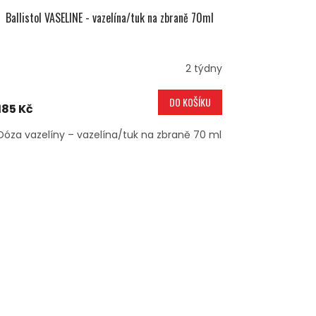
Ballistol VASELINE - vazelína/tuk na zbraně 70ml
2 týdny
DO KOŠÍKU
185 Kč
Dóza vazelíny – vazelína/tuk na zbraně 70 ml