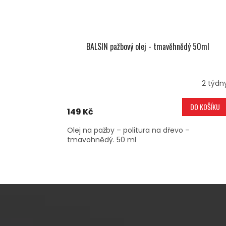
BALSIN pažbový olej - tmavěhnědý 50ml
2 týdn
DO KOŠÍKU
149 Kč
Olej na pažby – politura na dřevo –
tmavohnědý. 50 ml
Z