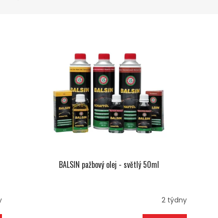
BALSIN pažbový olej - světlý 50ml
y
2 týdny