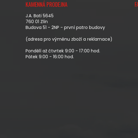
Á
KAMENNÁ PRODEJNA
F
P
A
J.A. Bati 5645
T
760 01 Zlín
Budova 51 - 2NP - první patro budovy
Í
(adresa pro výměnu zboží a reklamace)
Pondělí až čtvrtek 9:00 - 17:00 hod.
Pátek 9:00 - 16:00 hod.