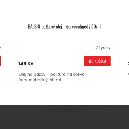
BALSIN pažbový olej - červenohnědý 50ml
y
2 týdny
DO KOŠÍKU
149 Kč
Olej na pažby – politura na dřevo –
červenohnědý. 50 ml
O
V
L
Á
D
A