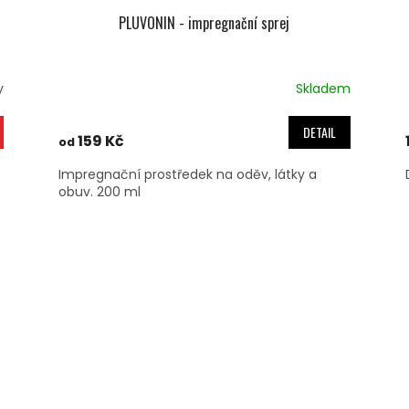
PLUVONIN - impregnační sprej
y
Skladem
DETAIL
159 Kč
od
Impregnační prostředek na oděv, látky a
obuv. 200 ml