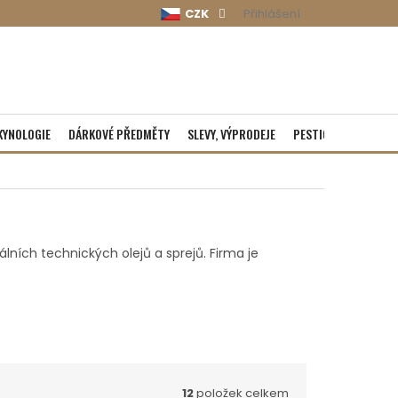
CZK
Přihlášení
KYNOLOGIE
DÁRKOVÉ PŘEDMĚTY
SLEVY, VÝPRODEJE
PESTICIDY
ROZBA
lních technických olejů a sprejů. Firma je
12
položek celkem