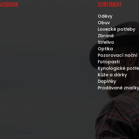
C
ACEBOOK
SORTIMENT
Í
P
Oděvy
R
Obuv
V
Lovecké potřeby
K
Zbraně
Y
Střelivo
V
Optika
Ý
P
Pozorovací noční 
I
Fotopasti
S
Kynologické potř
U
Kůže a dárky
Doplňky
Prodávané značk