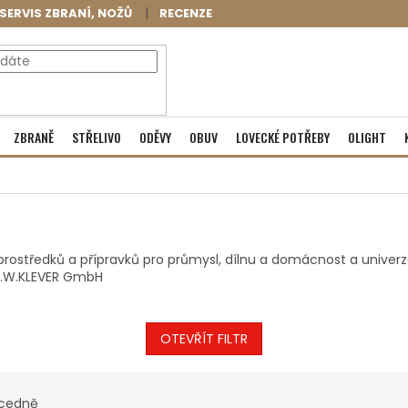
SERVIS ZBRANÍ, NOŽŮ
RECENZE
NÁKUPNÍ
Prázdný košík
ZBRANĚ
STŘELIVO
ODĚVY
OBUV
LOVECKÉ POTŘEBY
OLIGHT
KOŠÍK
rostředků a přípravků pro průmysl, dílnu a domácnost a univerzá
F.W.KLEVER GmbH
OTEVŘÍT FILTR
cedně