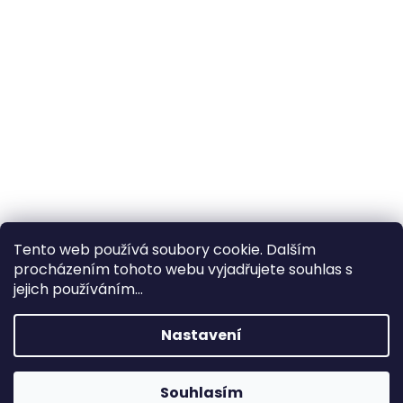
Tento web používá soubory cookie. Dalším
procházením tohoto webu vyjadřujete souhlas s
×
Hledáte nejvýhodnější cenu? Získáte jí
jejich používáním...
pomocí
registrace
.
Nastavení
×
Kromě věrnostních slev získáte také
slevu na služby na prodejně ve Zlíně!
Souhlasím
1% SLEVA NA PRVNÍ NÁKUP - POMOCÍ SLEVOVÉHO