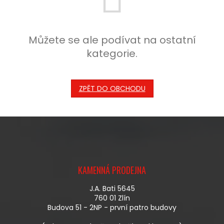
Můžete se ale podívat na ostatní
kategorie.
ZPĚT DO OBCHODU
Z
Á
KAMENNÁ PRODEJNA
P
A
J.A. Bati 5645
T
760 01 Zlín
Í
Budova 51 - 2NP - první patro budovy