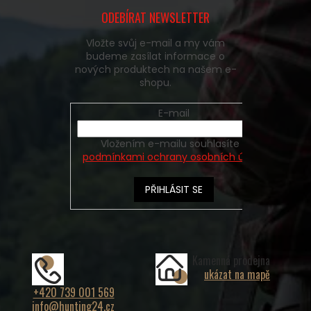
ODEBÍRAT NEWSLETTER
Vložte svůj e-mail a my vám
budeme zasílat informace o
nových produktech na našem e-
shopu.
E-mail
Vložením e-mailu souhlasíte s
podmínkami ochrany osobních údajů
PŘIHLÁSIT SE
Kamenná prodejna
ukázat na mapě
+420 739 001 569
info@hunting24.cz