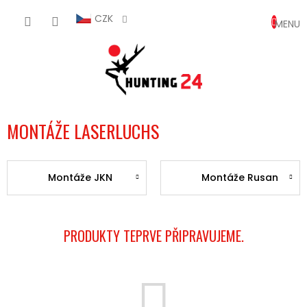
Přejít
NÁKUP
na
CZK
obsah
KOŠÍK
MONTÁŽE LASERLUCHS
Montáže JKN
Montáže Rusan
PRODUKTY TEPRVE PŘIPRAVUJEME.