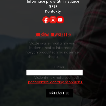
Informace pro státní instituce
GPSR
Kontakty
ODEBÍRAT NEWSLETTER
Vložte svůj e-mail a my vám
budeme zasílat informace o
nových produktech na našem e-
shopu.
E-mail
Vložením e-mailu souhlasíte s
podmínkami ochrany osobních údajů
PŘIHLÁSIT SE