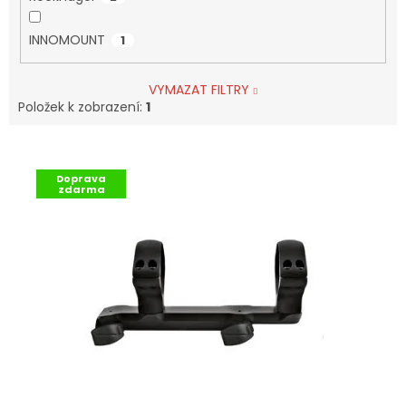
INNOMOUNT
1
VYMAZAT FILTRY
Položek k zobrazení:
1
V
Ý
Doprava
P
zdarma
I
S
P
R
O
D
U
K
T
Ů