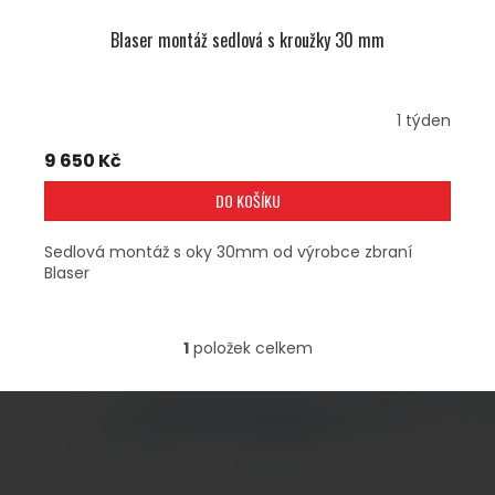
Blaser montáž sedlová s kroužky 30 mm
1 týden
9 650 Kč
DO KOŠÍKU
Sedlová montáž s oky 30mm od výrobce zbraní
Blaser
1
položek celkem
O
V
L
Á
D
A
Z
C
Á