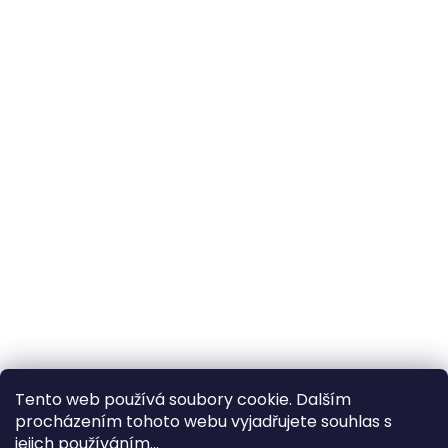
Tento web používá soubory cookie. Dalším
procházením tohoto webu vyjadřujete souhlas s
×
Hledáte nejvýhodnější cenu? Získáte jí
jejich používáním...