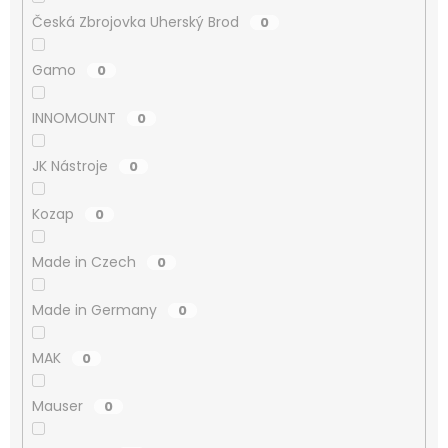
Česká Zbrojovka Uherský Brod
0
Gamo
0
INNOMOUNT
0
JK Nástroje
0
Kozap
0
Made in Czech
0
Made in Germany
0
MAK
0
Mauser
0