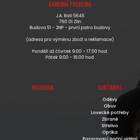
Í
KAMENNÁ PRODEJNA
P
P
A
R
J.A. Bati 5645
T
V
760 01 Zlín
Í
K
Budova 51 - 2NP - první patro budovy
Y
V
(adresa pro výměnu zboží a reklamace)
Ý
P
Pondělí až čtvrtek 9:00 - 17:00 hod.
I
Pátek 9:00 - 16:00 hod.
S
U
FACEBOOK
SORTIMENT
Oděvy
Obuv
Lovecké potřeby
Zbraně
Střelivo
Optika
Pozorovací noční vidění