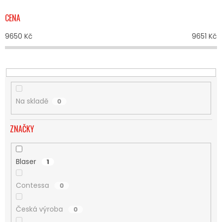
P
R
CENA
O
D
9650
Kč
9651
Kč
U
K
T
Ů
Na skladě
0
ZNAČKY
Blaser
1
Contessa
0
Česká výroba
0