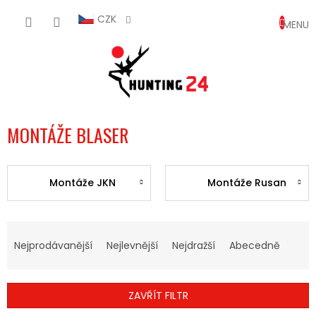
Přejít
NÁKUP
na
CZK
obsah
KOŠÍK
MONTÁŽE BLASER
Montáže JKN
Montáže Rusan
Ř
A
Nejprodávanější
Nejlevnější
Nejdražší
Abecedně
Z
E
N
ZAVŘÍT FILTR
Í