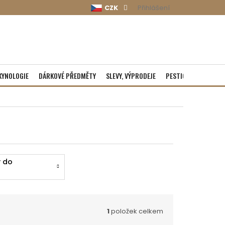
CZK
Přihlášení
KYNOLOGIE
DÁRKOVÉ PŘEDMĚTY
SLEVY, VÝPRODEJE
PESTICIDY
ROZBA
y do
ine
1
položek celkem