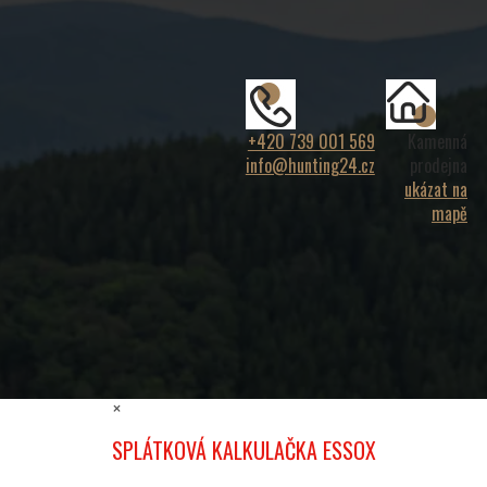
+420 739 001 569
Kamenná
info@hunting24.cz
prodejna
ukázat na
mapě
×
SPLÁTKOVÁ KALKULAČKA ESSOX