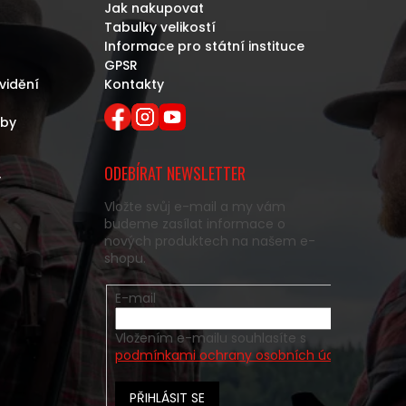
Jak nakupovat
Tabulky velikostí
Informace pro státní instituce
GPSR
vidění
Kontakty
eby
ODEBÍRAT NEWSLETTER
y
Vložte svůj e-mail a my vám
budeme zasílat informace o
nových produktech na našem e-
shopu.
E-mail
Vložením e-mailu souhlasíte s
podmínkami ochrany osobních údajů
PŘIHLÁSIT SE