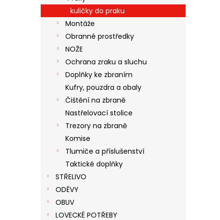
kuličky do praku
Montáže
Obranné prostředky
NOŽE
Ochrana zraku a sluchu
Doplňky ke zbraním
Kufry, pouzdra a obaly
Čištění na zbraně
Nastřelovací stolice
Trezory na zbraně
Komise
Tlumiče a příslušenství
Taktické doplňky
STŘELIVO
ODĚVY
OBUV
LOVECKÉ POTŘEBY