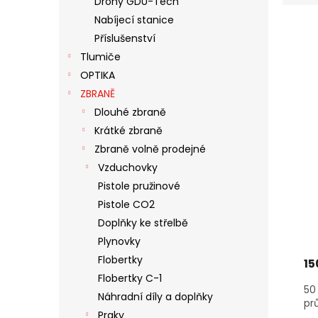
Drony GDU-Tech
E
N
Nabíjecí stanice
V
N
E
Ý
Í
Příslušenství
L
P
P
Tlumiče
I
R
OPTIKA
S
O
ZBRANĚ
P
D
Dlouhé zbraně
R
U
Krátké zbraně
O
K
D
T
Zbraně volně prodejné
U
Ů
Vzduchovky
K
Pistole pružinové
T
Pistole CO2
Ů
Doplňky ke střelbě
Plynovky
Flobertky
15
Flobertky C-1
50
Náhradní díly a doplňky
pr
Praky