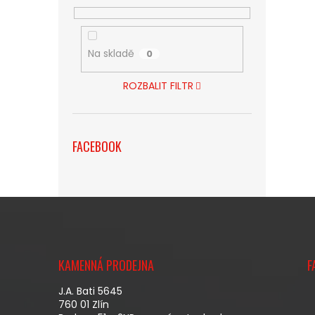
Na skladě
0
ROZBALIT FILTR
FACEBOOK
Z
Á
KAMENNÁ PRODEJNA
F
P
A
J.A. Bati 5645
T
760 01 Zlín