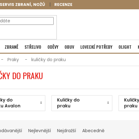
SERVIS ZBRANÍ, NOŽŮ
RECENZE
NÁKUPNÍ
Prázdný košík
ZBRANĚ
STŘELIVO
ODĚVY
OBUV
LOVECKÉ POTŘEBY
OLIGHT
KOŠÍK
Praky
kuličky do praku
ČKY DO PRAKU
čky do
Kuličky do
Kuličk
ku Avalon
praku
praku
Jandao
MEGAl
odávanější
Nejlevnější
Nejdražší
Abecedně