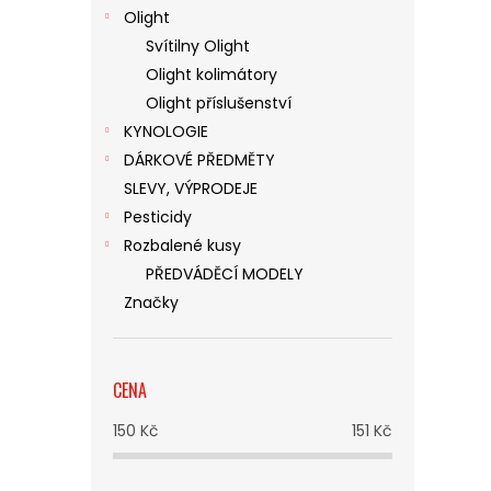
Olight
Svítilny Olight
Olight kolimátory
Olight příslušenství
KYNOLOGIE
DÁRKOVÉ PŘEDMĚTY
SLEVY, VÝPRODEJE
Pesticidy
Rozbalené kusy
PŘEDVÁDĚCÍ MODELY
Značky
CENA
150
Kč
151
Kč