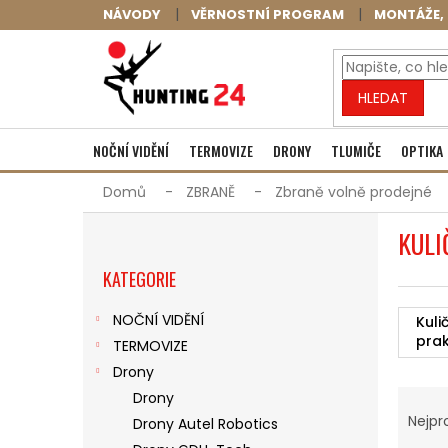
Přejít
NÁVODY
VĚRNOSTNÍ PROGRAM
MONTÁŽE, 
na
obsah
HLEDAT
NOČNÍ VIDĚNÍ
TERMOVIZE
DRONY
TLUMIČE
OPTIKA
Domů
ZBRANĚ
Zbraně volně prodejné
P
KULI
O
Přeskočit
S
KATEGORIE
kategorie
T
R
NOČNÍ VIDĚNÍ
Kuli
A
pra
TERMOVIZE
N
N
Drony
Ř
Í
Drony
A
P
Nejpr
Drony Autel Robotics
Z
A