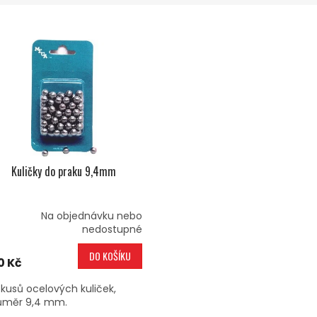
Kuličky do praku 9,4mm
Na objednávku nebo
nedostupné
DO KOŠÍKU
0 Kč
 kusů ocelových kuliček,
ůměr 9,4 mm.