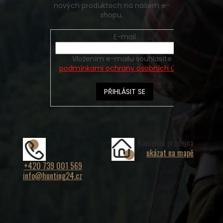
nových produktech na našem e-
shopu.
E-mail
Vložením e-mailu souhlasíte s
podmínkami ochrany osobních údajů
PŘIHLÁSIT SE
Kamenná prodejna
ukázat na mapě
+420 739 001 569
info@hunting24.cz