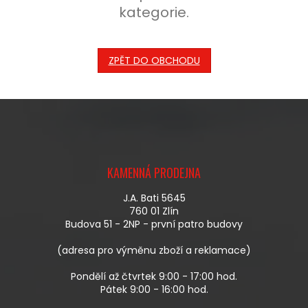
kategorie.
ZPĚT DO OBCHODU
Z
Á
KAMENNÁ PRODEJNA
P
A
J.A. Bati 5645
T
760 01 Zlín
Í
Budova 51 - 2NP - první patro budovy
(adresa pro výměnu zboží a reklamace)
Pondělí až čtvrtek 9:00 - 17:00 hod.
Pátek 9:00 - 16:00 hod.