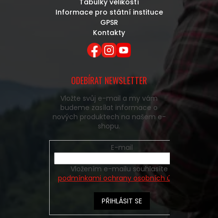
Tabulky velikostí
Informace pro státní instituce
GPSR
Kontakty
ODEBÍRAT NEWSLETTER
Vložte svůj e-mail a my vám
budeme zasílat informace o
nových produktech na našem e-
shopu.
E-mail
Vložením e-mailu souhlasíte s
podmínkami ochrany osobních údajů
PŘIHLÁSIT SE