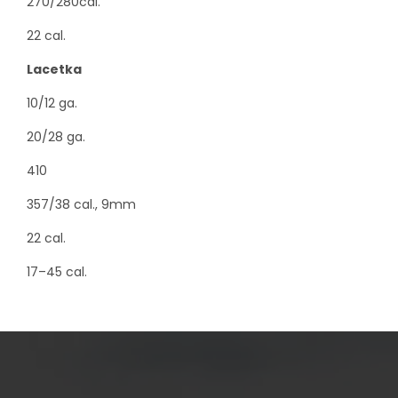
270/280cal.
22 cal.
Lacetka
10/12 ga.
20/28 ga.
410
357/38 cal., 9mm
22 cal.
17–45 cal.
Z