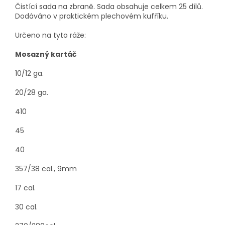
Čistící sada na zbraně. Sada obsahuje celkem 25 dílů.
Dodáváno v praktickém plechovém kufříku.
Určeno na tyto ráže:
Mosazný kartáč
10/12 ga.
20/28 ga.
410
45
40
357/38 cal., 9mm
17 cal.
30 cal.