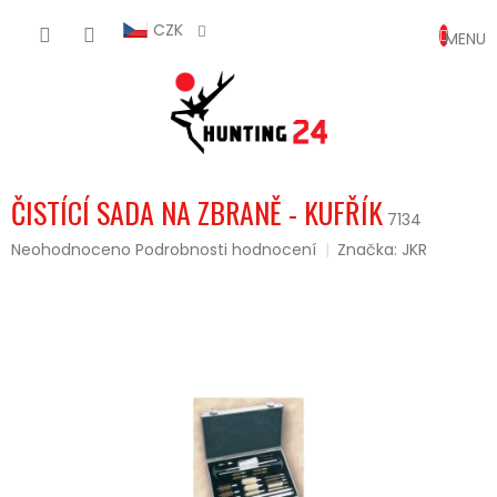
Přejít
NÁKUP
na
CZK
obsah
KOŠÍK
ČISTÍCÍ SADA NA ZBRANĚ - KUFŘÍK
7134
Průměrné
Neohodnoceno
Podrobnosti hodnocení
Značka:
JKR
hodnocení
produktu
je
0,0
z
5
hvězdiček.