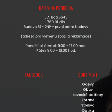
Á
KAMENNÁ PRODEJNA
P
A
J.A. Bati 5645
T
760 01 Zlín
Í
Budova 51 - 2NP - první patro budovy
(adresa pro výměnu zboží a reklamace)
Pondělí až čtvrtek 9:00 - 17:00 hod.
Pátek 9:00 - 16:00 hod.
FACEBOOK
SORTIMENT
Oděvy
Obuv
Lovecké potřeby
Zbraně
Střelivo
Optika