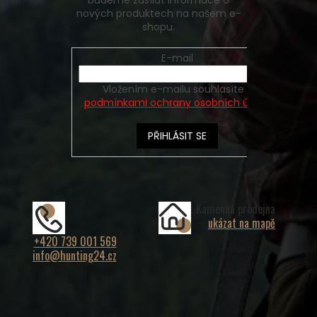
budeme zasílat informace o
nových produktech na našem e-
shopu.
E-mail
Vložením e-mailu souhlasíte s
podmínkami ochrany osobních údajů
PŘIHLÁSIT SE
Kamenná prodejna
ukázat na mapě
+420 739 001 569
info@hunting24.cz