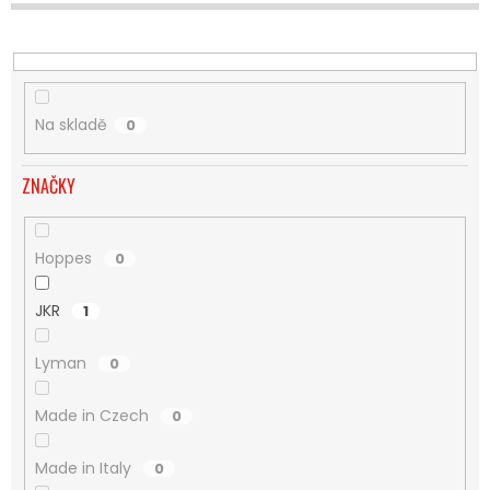
U
K
T
Ů
Na skladě
0
ZNAČKY
Hoppes
0
JKR
1
Lyman
0
Made in Czech
0
Made in Italy
0