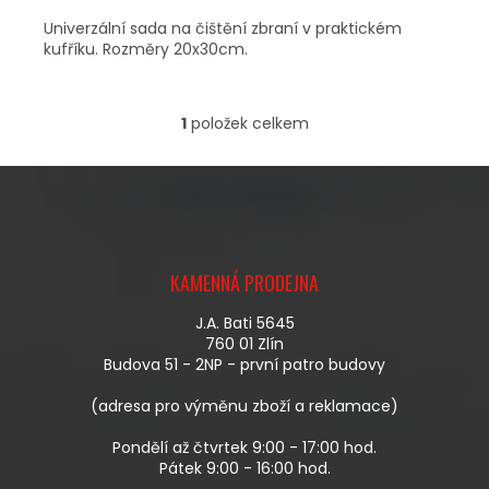
Univerzální sada na čištění zbraní v praktickém
kufříku. Rozměry 20x30cm.
1
položek celkem
O
V
L
Á
D
A
Z
C
Á
Í
KAMENNÁ PRODEJNA
P
P
A
R
J.A. Bati 5645
T
V
760 01 Zlín
Í
K
Budova 51 - 2NP - první patro budovy
Y
V
(adresa pro výměnu zboží a reklamace)
Ý
P
Pondělí až čtvrtek 9:00 - 17:00 hod.
I
Pátek 9:00 - 16:00 hod.
S