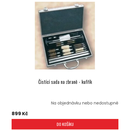
P
I
S
P
R
O
D
U
K
T
Ů
Čistící sada na zbraně - kufřík
Na objednávku nebo nedostupné
899 Kč
DO KOŠÍKU