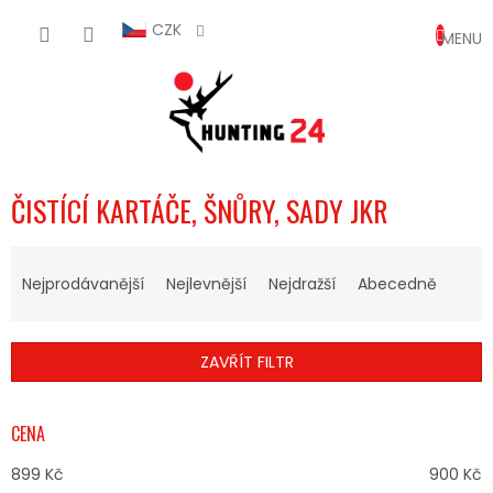
Přejít
NÁKUP
na
CZK
obsah
KOŠÍK
ČISTÍCÍ KARTÁČE, ŠNŮRY, SADY JKR
Ř
A
Nejprodávanější
Nejlevnější
Nejdražší
Abecedně
Z
E
N
ZAVŘÍT FILTR
Í
P
R
CENA
O
D
899
Kč
900
Kč