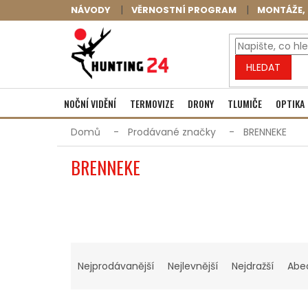
Přejít
NÁVODY
VĚRNOSTNÍ PROGRAM
MONTÁŽE, 
na
obsah
HLEDAT
NOČNÍ VIDĚNÍ
TERMOVIZE
DRONY
TLUMIČE
OPTIKA
Domů
Prodávané značky
BRENNEKE
BRENNEKE
Ř
A
Nejprodávanější
Nejlevnější
Nejdražší
Abe
Z
E