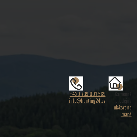
+420 739 001 569
Kamenná
info@hunting24.cz
prodejna
ukázat na
mapě