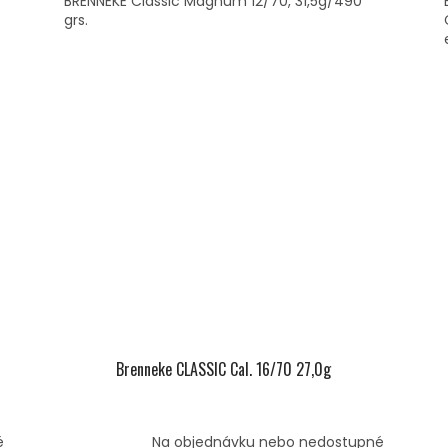
BRENNEKE Classic Magnum 12/70, 31,5g/490
grs.
Brenneke CLASSIC Cal. 16/70 27,0g
é
Na objednávku nebo nedostupné