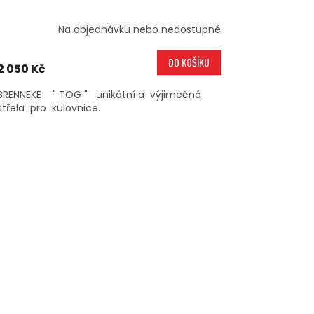
Na objednávku nebo nedostupné
DO KOŠÍKU
2 050 Kč
BRENNEKE " TOG " unikátní a výjimečná
střela pro kulovnice.