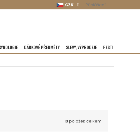
CZK
Přihlášení
KYNOLOGIE
DÁRKOVÉ PŘEDMĚTY
SLEVY, VÝPRODEJE
PESTICIDY
ROZBA
13
položek celkem