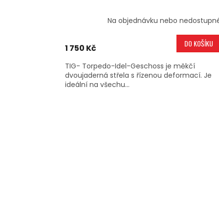
Na objednávku nebo nedostupn
DO KOŠÍKU
1 750 Kč
TIG- Torpedo-Idel-Geschoss je měkčí
dvoujaderná střela s řízenou deformací. Je
ideální na všechu...