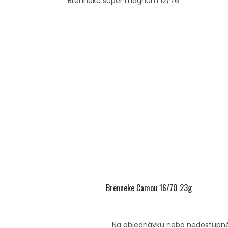
Brenneke super magnum 12/76
Brenneke Camou 16/70 23g
Na objednávku nebo nedostupn