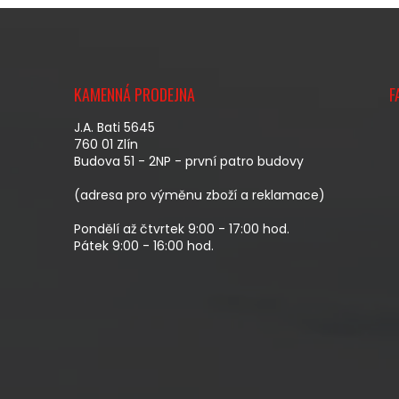
Z
Á
KAMENNÁ PRODEJNA
F
P
A
J.A. Bati 5645
T
760 01 Zlín
Budova 51 - 2NP - první patro budovy
Í
(adresa pro výměnu zboží a reklamace)
Pondělí až čtvrtek 9:00 - 17:00 hod.
Pátek 9:00 - 16:00 hod.