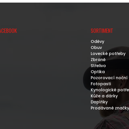
D
O
A
V
C
Á
Í
N
P
Í
R
ACEBOOK
SORTIMENT
V
K
Oděvy
Y
Obuv
V
Lovecké potřeby
Ý
Zbraně
P
Střelivo
I
Optika
S
Pozorovací noční 
U
Fotopasti
Kynologické potř
Kůže a dárky
Doplňky
Prodávané značk