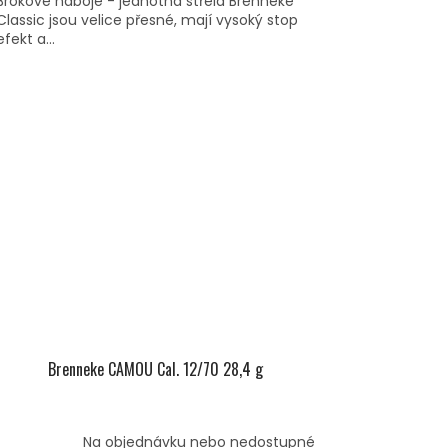
Brokové náboje - jednotná střela Brenneke
Classic jsou velice přesné, mají vysoký stop
efekt a...
Brenneke CAMOU Cal. 12/70 28,4 g
Na objednávku nebo nedostupné