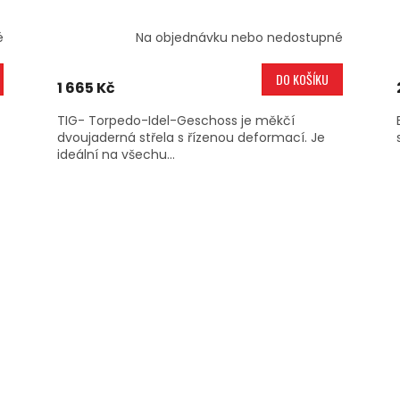
é
Na objednávku nebo nedostupné
DO KOŠÍKU
1 665 Kč
TIG- Torpedo-Idel-Geschoss je měkčí
dvoujaderná střela s řízenou deformací. Je
ideální na všechu...