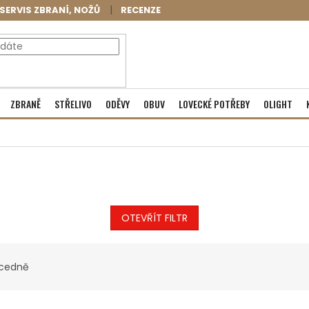
SERVIS ZBRANÍ, NOŽŮ
RECENZE
NÁKUPNÍ
Prázdný košík
ZBRANĚ
STŘELIVO
ODĚVY
OBUV
LOVECKÉ POTŘEBY
OLIGHT
KOŠÍK
OTEVŘÍT FILTR
cedně