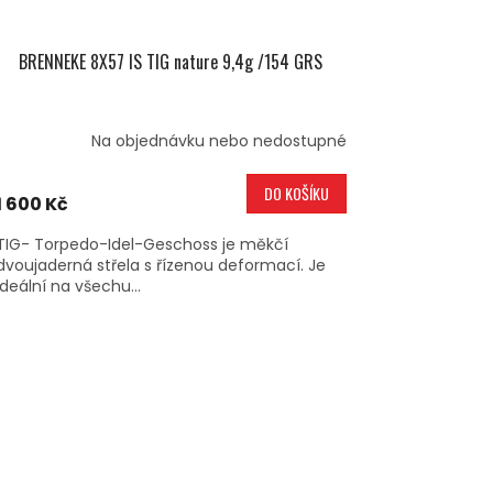
BRENNEKE 8X57 IS TIG nature 9,4g /154 GRS
Na objednávku nebo nedostupné
DO KOŠÍKU
1 600 Kč
TIG- Torpedo-Idel-Geschoss je měkčí
dvoujaderná střela s řízenou deformací. Je
ideální na všechu...