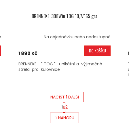
BRENNEKE .308Win TOG 10,7/165 grs
é
Na objednávku nebo nedostupné
DO KOŠÍKU
1 890 Kč
BRENNEKE " TOG " unikátní a výjimečná
střela pro kulovnice
NAČÍST 1 DALŠÍ
S
1
2
T
O
R
V
NAHORU
Á
L
N
Á
K