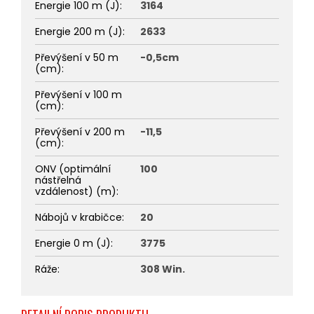
Energie 100 m (J)
:
3164
Energie 200 m (J)
:
2633
Převýšení v 50 m
-0,5cm
(cm)
:
Převýšení v 100 m
(cm)
:
Převýšení v 200 m
-11,5
(cm)
:
ONV (optimální
100
nástřelná
vzdálenost) (m)
:
Nábojů v krabičce
:
20
Energie 0 m (J)
:
3775
Ráže
:
308 Win.