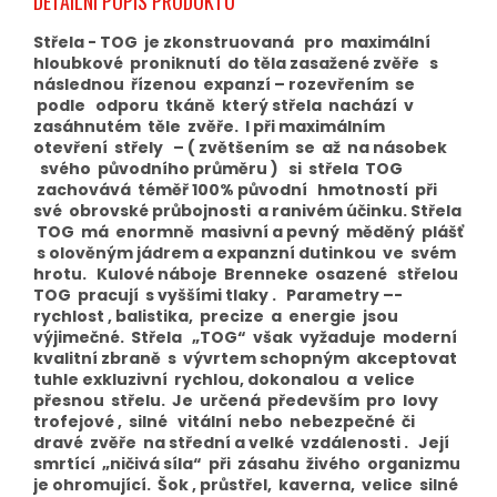
DETAILNÍ POPIS PRODUKTU
Střela - TOG je zkonstruovaná pro maximální
hloubkové proniknutí do těla zasažené zvěře s
následnou řízenou expanzí – rozevřením se
podle odporu tkáně který střela nachází v
zasáhnutém těle zvěře. I při maximálním
otevření střely – ( zvětšením se až na násobek
svého původního průměru ) si střela TOG
zachovává téměř 100% původní hmotností při
své obrovské průbojnosti a ranivém účinku. Střela
TOG má enormně masivní a pevný měděný plášť
s olověným jádrem a expanzní dutinkou ve svém
hrotu. Kulové náboje Brenneke osazené střelou
TOG pracují s vyššími tlaky . Parametry –-
rychlost , balistika, precize a energie jsou
výjimečné. Střela „TOG“ však vyžaduje moderní
kvalitní zbraně s vývrtem schopným akceptovat
tuhle exkluzivní rychlou, dokonalou a velice
přesnou střelu. Je určená především pro lovy
trofejové , silné vitální nebo nebezpečné či
dravé zvěře na střední a velké vzdálenosti . Její
smrtící „ničivá síla“ při zásahu živého organizmu
je ohromující. Šok , průstřel, kaverna, velice silné