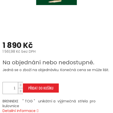
1 890 Kč
1 561,98 Kč bez DPH
Měrná
Na objednání nebo nedostupné.
cena:
Jedná se o zboží na objednávku. Konečná cena se může lišit.
PŘIDAT DO KOŠÍKU
BRENNEKE " TOG " unikátní a výjimečná střela pro
kulovnice
Detailní informace