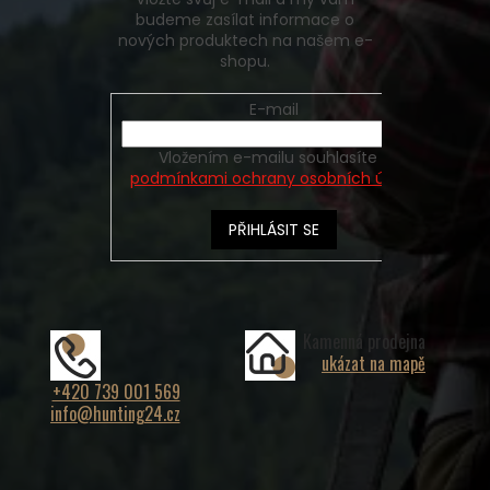
budeme zasílat informace o
nových produktech na našem e-
shopu.
E-mail
Vložením e-mailu souhlasíte s
podmínkami ochrany osobních údajů
PŘIHLÁSIT SE
Kamenná prodejna
ukázat na mapě
+420 739 001 569
info@hunting24.cz