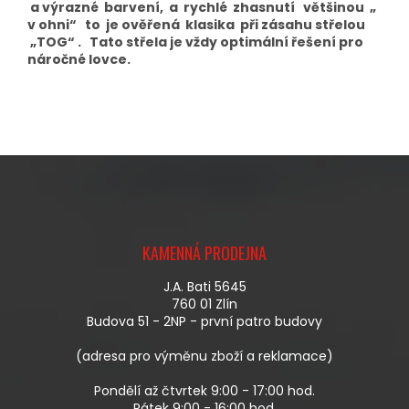
a výrazné barvení, a rychlé zhasnutí většinou „
v ohni“ to je ověřená klasika při zásahu střelou
„TOG“ . Tato střela je vždy optimální řešení pro
náročné lovce.
Z
Á
KAMENNÁ PRODEJNA
P
A
J.A. Bati 5645
T
760 01 Zlín
Í
Budova 51 - 2NP - první patro budovy
(adresa pro výměnu zboží a reklamace)
Pondělí až čtvrtek 9:00 - 17:00 hod.
Pátek 9:00 - 16:00 hod.