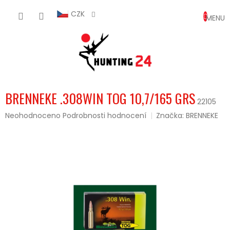
Přejít
NÁKUP
na
CZK
obsah
KOŠÍK
BRENNEKE .308WIN TOG 10,7/165 GRS
22105
Průměrné
Neohodnoceno
Podrobnosti hodnocení
Značka:
BRENNEKE
hodnocení
produktu
je
0,0
z
5
hvězdiček.