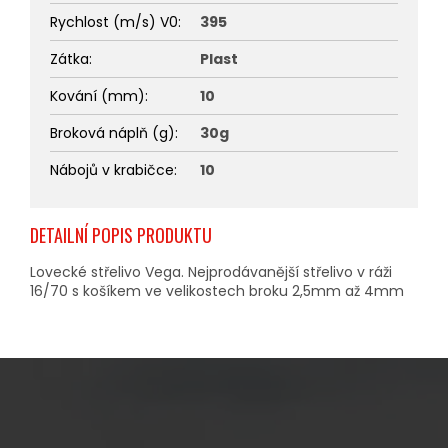
Rychlost (m/s) V0
:
395
Zátka
:
Plast
Kování (mm)
:
10
Broková náplň (g)
:
30g
Nábojů v krabičce
:
10
DETAILNÍ POPIS PRODUKTU
Lovecké střelivo Vega. Nejprodávanější střelivo v ráži
16/70 s košíkem ve velikostech broku 2,5mm až 4mm
Z