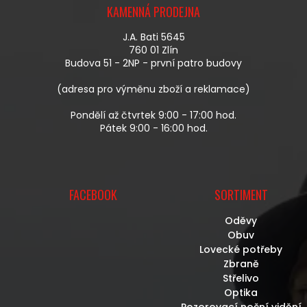
Á
KAMENNÁ PRODEJNA
P
A
J.A. Bati 5645
T
760 01 Zlín
Í
Budova 51 - 2NP - první patro budovy
(adresa pro výměnu zboží a reklamace)
Pondělí až čtvrtek 9:00 - 17:00 hod.
Pátek 9:00 - 16:00 hod.
FACEBOOK
SORTIMENT
Oděvy
Obuv
Lovecké potřeby
Zbraně
Střelivo
Optika
Pozorovací noční vidění