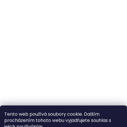
Tento web používá soubory cookie. Dalším
procházením tohoto webu vyjadřujete souhlas s
×
Hledáte nejvýhodnější cenu? Získáte jí
jejich používáním...