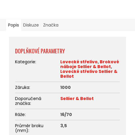
Popis
Diskuze
Značka
DOPLŇKOVÉ PARAMETRY
Kategorie
:
Lovecké střelivo
,
Brokové
náboje Sellier & Bellot
,
Lovecké střelivo Sellier &
Bellot
Záruka
:
1000
Doporučená
Sellier & Bellot
značka
:
Ráže
:
16/70
Průměr broku
3,5
(mm)
: