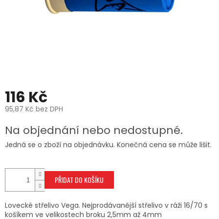
116 Kč
95,87 Kč bez DPH
Měrná
Na objednání nebo nedostupné.
cena:
Jedná se o zboží na objednávku. Konečná cena se může lišit.
PŘIDAT DO KOŠÍKU
Lovecké střelivo Vega. Nejprodávanější střelivo v ráži 16/70 s
košíkem ve velikostech broku 2,5mm až 4mm