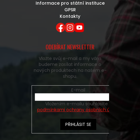
Informace pro státní instituce
GPSR
Kontakty
ODEBÍRAT NEWSLETTER
Vložte svůj e-mail a my vám
budeme zasílat informace o
nových produktech na našem e-
shopu.
E-mail
Vložením e-mailu souhlasíte s
podmínkami ochrany osobních údajů
PŘIHLÁSIT SE