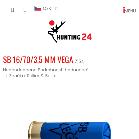
Přejít
NÁKUP
na
CZK
obsah
KOŠÍK
SB 16/70/3,5 MM VEGA
7154
Průměrné
Neohodnoceno
Podrobnosti hodnocení
hodnocení
Značka:
Sellier & Bellot
produktu
je
0,0
z
5
hvězdiček.