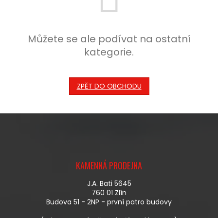
Můžete se ale podívat na ostatní
kategorie.
ZPĚT DO OBCHODU
Z
Á
KAMENNÁ PRODEJNA
P
A
J.A. Bati 5645
T
760 01 Zlín
Í
Budova 51 - 2NP - první patro budovy