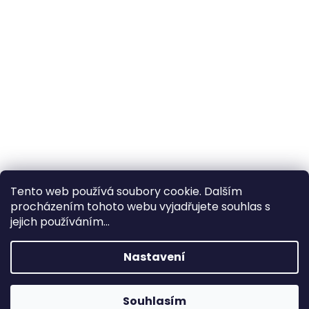
Tento web používá soubory cookie. Dalším
procházením tohoto webu vyjadřujete souhlas s
×
Hledáte nejvýhodnější cenu? Získáte jí
jejich používáním...
pomocí
registrace
.
Nastavení
×
Kromě věrnostních slev získáte také
slevu na služby na prodejně ve Zlíně!
Souhlasím
1% SLEVA NA PRVNÍ NÁKUP - POMOCÍ SLEVOVÉHO