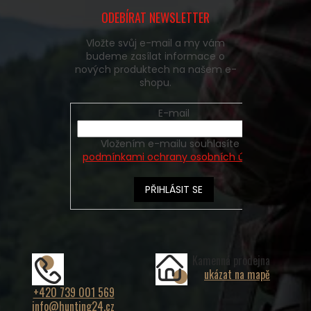
ODEBÍRAT NEWSLETTER
Vložte svůj e-mail a my vám
budeme zasílat informace o
nových produktech na našem e-
shopu.
E-mail
Vložením e-mailu souhlasíte s
podmínkami ochrany osobních údajů
PŘIHLÁSIT SE
Kamenná prodejna
ukázat na mapě
+420 739 001 569
info@hunting24.cz