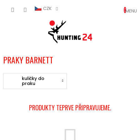
Přejít
NÁKUP
na
CZK
obsah
KOŠÍK
PRAKY BARNETT
kuličky do
praku
PRODUKTY TEPRVE PŘIPRAVUJEME.