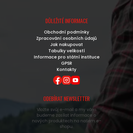
DŮLEŽITÉ INFORMACE
Obchodní podmínky
Zpracování osobních údajů
Jak nakupovat
Tabulky velikostí
Informace pro státní instituce
GPSR
Kontakty
ODEBÍRAT NEWSLETTER
Vložte svůj e-mail a my vám
budeme zasílat informace o
nových produktech na našem e-
shopu.