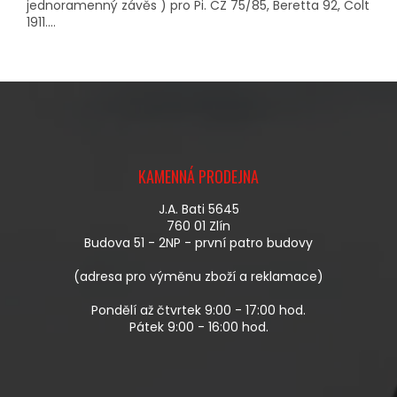
jednoramenný závěs ) pro Pi. CZ 75/85, Beretta 92, Colt
1911....
Z
Á
KAMENNÁ PRODEJNA
P
A
J.A. Bati 5645
T
760 01 Zlín
Í
Budova 51 - 2NP - první patro budovy
(adresa pro výměnu zboží a reklamace)
Pondělí až čtvrtek 9:00 - 17:00 hod.
Pátek 9:00 - 16:00 hod.