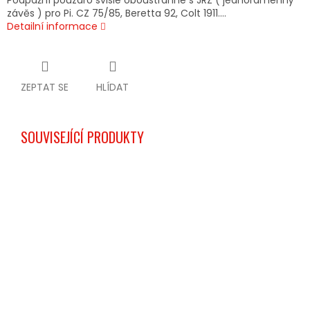
Podpažní pouzdro svislé oboustranné s JRZ ( jednoramenný
závěs ) pro Pi. CZ 75/85, Beretta 92, Colt 1911....
Detailní informace
ZEPTAT SE
HLÍDAT
SOUVISEJÍCÍ PRODUKTY