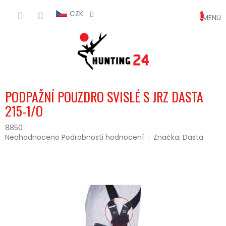
Přejít
NÁKUP
na
CZK
obsah
KOŠÍK
PODPAŽNÍ POUZDRO SVISLÉ S JRZ DASTA
215-1/O
8850
Průměrné
Neohodnoceno
Podrobnosti hodnocení
Značka:
Dasta
hodnocení
produktu
je
0,0
z
5
hvězdiček.