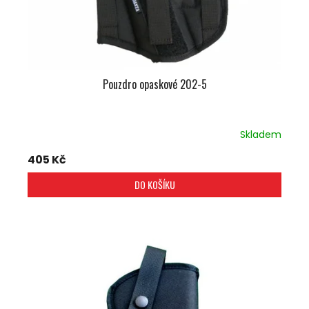
U
K
T
Ů
Pouzdro opaskové 202-5
Skladem
405 Kč
DO KOŠÍKU