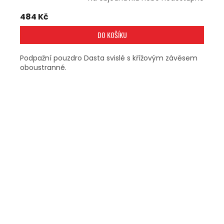
484 Kč
DO KOŠÍKU
Podpažní pouzdro Dasta svislé s křížovým závěsem
oboustranné.