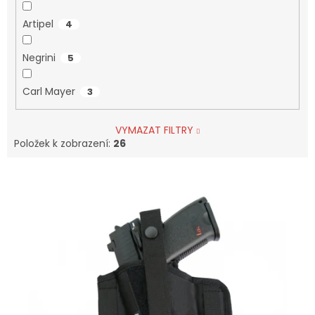
Artipel
4
Negrini
5
Carl Mayer
3
VYMAZAT FILTRY
Položek k zobrazení:
26
V
Ý
P
I
S
P
R
O
D