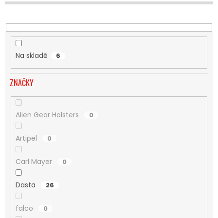
U
K
T
Ů
Na skladě
6
ZNAČKY
Alien Gear Holsters
0
Artipel
0
Carl Mayer
0
Dasta
26
falco
0