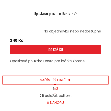
Opaskové pouzdro Dasta 626
Na objednávku nebo nedostupné
345 Kč
DO KOŠÍKU
Opaskové pouzdro Dasta pro krátké zbraně.
NAČÍST 12 DALŠÍCH
S
1
3
T
O
R
26
položek celkem
V
Á
L
NAHORU
N
Á
K