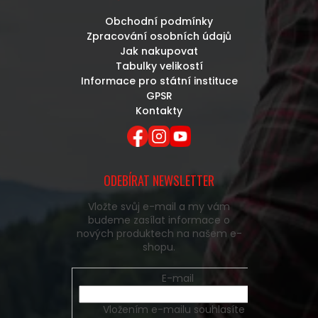
Obchodní podmínky
Zpracování osobních údajů
Jak nakupovat
Tabulky velikostí
Informace pro státní instituce
GPSR
Kontakty
ODEBÍRAT NEWSLETTER
Vložte svůj e-mail a my vám
budeme zasílat informace o
nových produktech na našem e-
shopu.
E-mail
Vložením e-mailu souhlasíte s