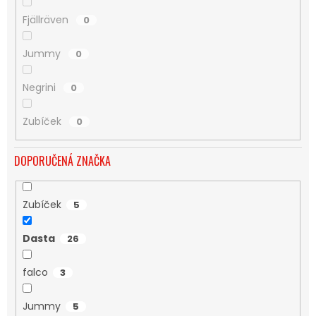
Fjällräven
0
Jummy
0
Negrini
0
Zubíček
0
DOPORUČENÁ ZNAČKA
Zubíček
5
Dasta
26
falco
3
Jummy
5