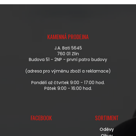
O
D
V
A
Á
C
N
Í
Í
P
Z
R
Á
V
KAMENNÁ PRODEJNA
P
K
A
Y
J.A. Bati 5645
T
V
760 01 Zlín
Í
Ý
Budova 51 - 2NP - první patro budovy
P
I
(adresa pro výměnu zboží a reklamace)
S
U
Pondělí až čtvrtek 9:00 - 17:00 hod.
Pátek 9:00 - 16:00 hod.
FACEBOOK
SORTIMENT
Oděvy
Obuv