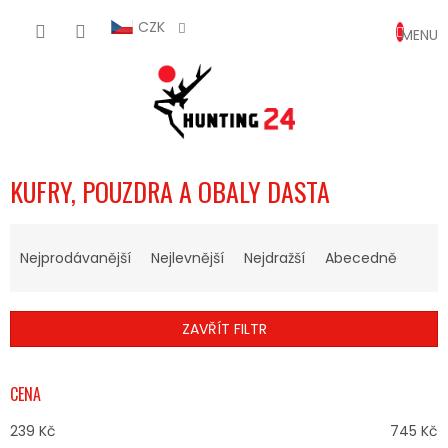
Přejít
NÁKUP
na
CZK
obsah
KOŠÍK
KUFRY, POUZDRA A OBALY DASTA
Ř
A
Nejprodávanější
Nejlevnější
Nejdražší
Abecedně
Z
E
N
ZAVŘÍT FILTR
Í
P
R
CENA
O
D
239
Kč
745
Kč