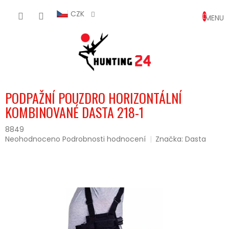
Přejít
NÁKUP
na
CZK
obsah
KOŠÍK
PODPAŽNÍ POUZDRO HORIZONTÁLNÍ
KOMBINOVANÉ DASTA 218-1
8849
Průměrné
Neohodnoceno
Podrobnosti hodnocení
Značka:
Dasta
hodnocení
produktu
je
0,0
z
5
hvězdiček.