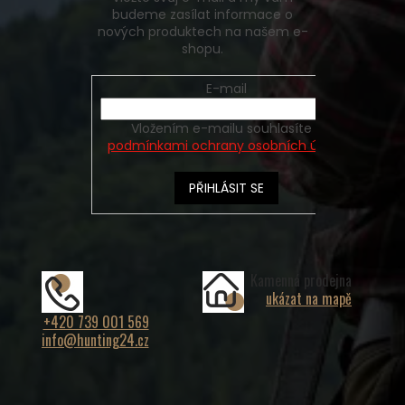
budeme zasílat informace o
nových produktech na našem e-
shopu.
E-mail
Vložením e-mailu souhlasíte s
podmínkami ochrany osobních údajů
PŘIHLÁSIT SE
Kamenná prodejna
ukázat na mapě
+420 739 001 569
info@hunting24.cz