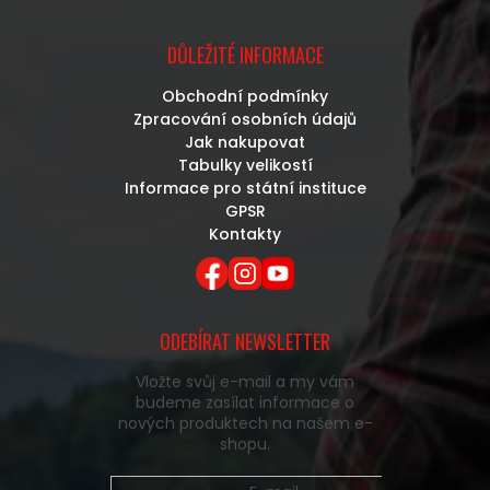
DŮLEŽITÉ INFORMACE
Obchodní podmínky
Zpracování osobních údajů
Jak nakupovat
Tabulky velikostí
Informace pro státní instituce
GPSR
Kontakty
ODEBÍRAT NEWSLETTER
Vložte svůj e-mail a my vám
budeme zasílat informace o
nových produktech na našem e-
shopu.