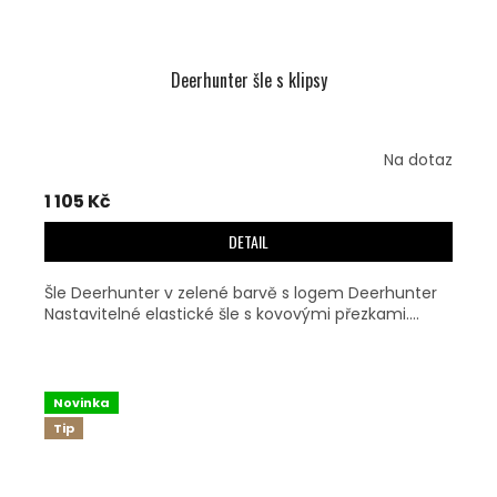
Deerhunter šle s klipsy
Na dotaz
1 105 Kč
DETAIL
Šle Deerhunter v zelené barvě s logem Deerhunter
Nastavitelné elastické šle s kovovými přezkami....
Novinka
Tip