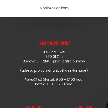
5
položek celkem
O
V
L
Á
D
A
Z
C
Á
Í
KAMENNÁ PRODEJNA
P
P
A
R
J.A. Bati 5645
T
V
760 01 Zlín
Í
K
Budova 51 - 2NP - první patro budovy
Y
V
(adresa pro výměnu zboží a reklamace)
Ý
P
Pondělí až čtvrtek 9:00 - 17:00 hod.
I
Pátek 9:00 - 16:00 hod.
S
U
FACEBOOK
SORTIMENT