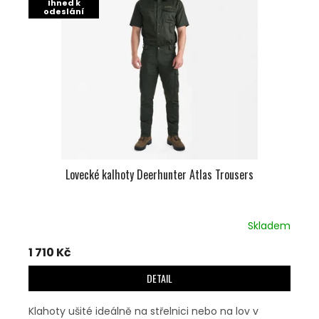
U
Ihned k
S
odeslání
K
P
T
R
Ů
O
D
U
K
T
Ů
Lovecké kalhoty Deerhunter Atlas Trousers
Skladem
1 710 Kč
DETAIL
Klahoty ušité ideálně na střelnici nebo na lov v