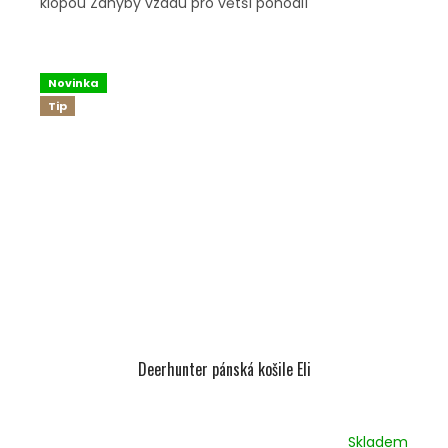
klopou Záhyby vzadu pro větší pohodlí
Novinka
Tip
Deerhunter pánská košile Eli
Skladem