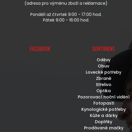
V
(adresa pro výměnu zboží a reklamace)
Ý
P
Pondělí až čtvrtek 9:00 - 17:00 hod.
I
Pátek 9:00 - 16:00 hod.
S
U
FACEBOOK
SORTIMENT
Oděvy
Obuv
Lovecké potřeby
Zbraně
Střelivo
Optika
Pozorovací noční vidění
Fotopasti
Kynologické potřeby
Kůže a dárky
Doplňky
Prodávané značky