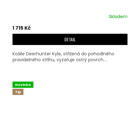
Skladem
1 715 Kč
DETAIL
Košile Deerhunter Kyle, střižená do pohodlného
pravidelného střihu, vyzařuje ostrý povrch....
Novinka
Tip