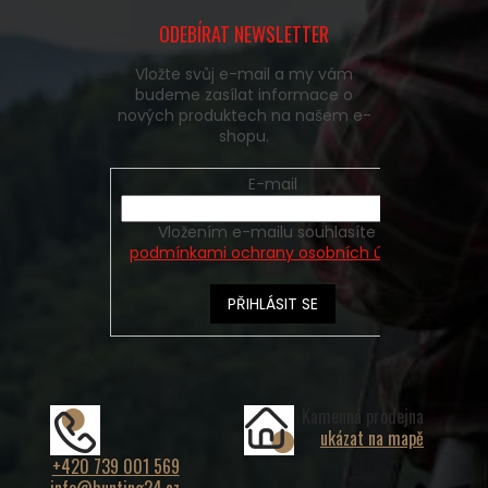
ODEBÍRAT NEWSLETTER
Vložte svůj e-mail a my vám
budeme zasílat informace o
nových produktech na našem e-
shopu.
E-mail
Vložením e-mailu souhlasíte s
podmínkami ochrany osobních údajů
PŘIHLÁSIT SE
Kamenná prodejna
ukázat na mapě
+420 739 001 569
info@hunting24.cz