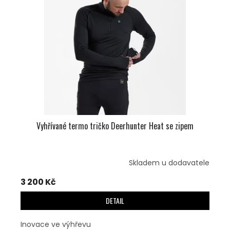
U
S
K
P
T
R
Ů
O
D
U
K
T
Ů
Vyhřívané termo tričko Deerhunter Heat se zipem
Skladem u dodavatele
3 200 Kč
DETAIL
Inovace ve výhřevu