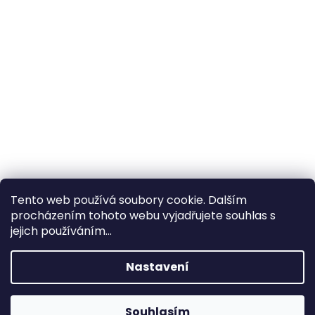
Tento web používá soubory cookie. Dalším
procházením tohoto webu vyjadřujete souhlas s
×
Hledáte nejvýhodnější cenu? Získáte jí
jejich používáním...
pomocí
registrace
.
Nastavení
×
Kromě věrnostních slev získáte také
slevu na služby na prodejně ve Zlíně!
Souhlasím