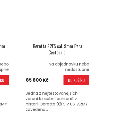
9mm
Beretta 92FS cal. 9mm Para
A
Centennial
nebo
Na objednávku nebo
upné
nedostupné
85 800 Kč
ÍKU
DO KOŠÍKU
Jedna z nejtestovanějších
zbraní k osobní ochraně v
ARMY
historii. Beretta 92FS v US-ARMY
zavedená...