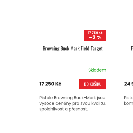
17 750 Kč
–2 %
Browning Buck Mark Field Target
P
Skladem
17 250 Kč
24 
DO KOŠÍKU
Pistole Browning Buck-Mark jsou
Pist
vysoce ceněny pro svou kvalitu,
kom
spolehlivost a přesnost.