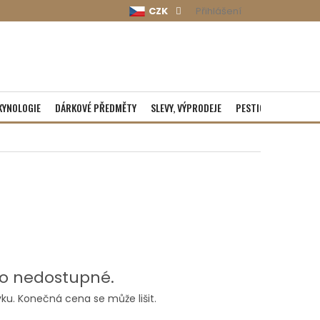
CZK
Přihlášení
KYNOLOGIE
DÁRKOVÉ PŘEDMĚTY
SLEVY, VÝPRODEJE
PESTICIDY
ROZBA
o nedostupné.
ku. Konečná cena se může lišit.