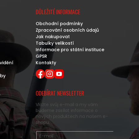
DŮLEŽITÉ INFORMACE
Obchodní podmínky
Zpracování osobních údajů
Jak nakupovat
Tabulky velikostí
Informace pro státní instituce
GPSR
vidění
Kontakty
eby
ODEBÍRAT NEWSLETTER
y
Vložte svůj e-mail a my vám
budeme zasílat informace o
nových produktech na našem e-
shopu.
E-mail