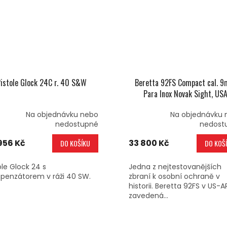
istole Glock 24C r. 40 S&W
Beretta 92FS Compact cal. 
Para Inox Novak Sight, US
Na objednávku nebo
Na objednávku 
nedostupné
nedost
956 Kč
33 800 Kč
DO KOŠÍKU
DO KOŠ
ole Glock 24 s
Jedna z nejtestovanějších
penzátorem v ráži 40 SW.
zbraní k osobní ochraně v
historii. Beretta 92FS v US-
zavedená...