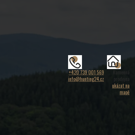
+420 739 001 569
Kamenná
info@hunting24.cz
prodejna
ukázat na
mapě