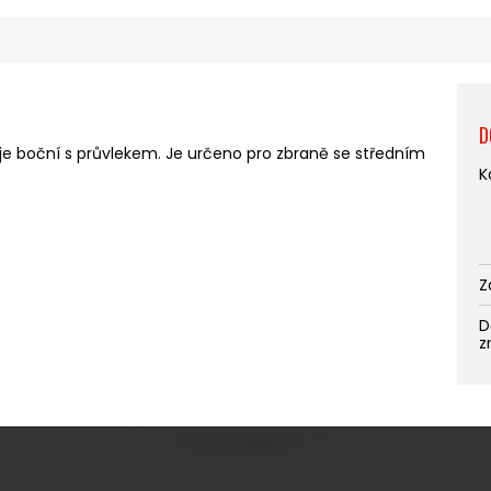
D
je boční s průvlekem. Je určeno
pro
zbraně se středním
K
Z
D
z