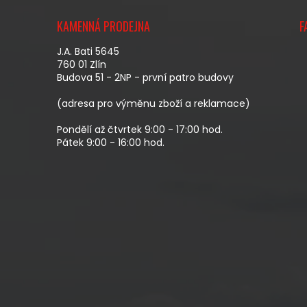
Z
Á
KAMENNÁ PRODEJNA
F
P
A
J.A. Bati 5645
T
760 01 Zlín
Budova 51 - 2NP - první patro budovy
Í
(adresa pro výměnu zboží a reklamace)
Pondělí až čtvrtek 9:00 - 17:00 hod.
Pátek 9:00 - 16:00 hod.