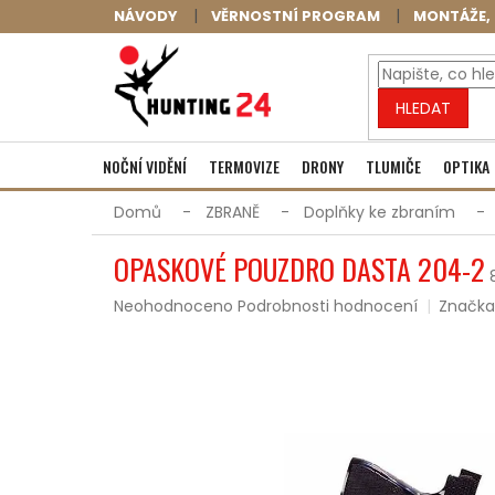
Přejít
NÁVODY
VĚRNOSTNÍ PROGRAM
MONTÁŽE, 
na
obsah
HLEDAT
NOČNÍ VIDĚNÍ
TERMOVIZE
DRONY
TLUMIČE
OPTIKA
Domů
ZBRANĚ
Doplňky ke zbraním
OPASKOVÉ POUZDRO DASTA 204-2
Průměrné
Neohodnoceno
Podrobnosti hodnocení
Značka
hodnocení
produktu
je
0,0
z
5
hvězdiček.