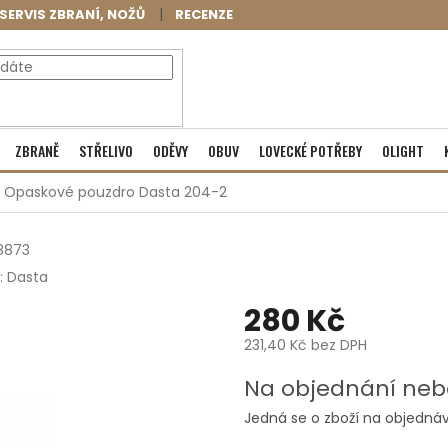
SERVIS ZBRANÍ, NOŽŮ
RECENZE
NÁKUPNÍ
Prázdný košík
ZBRANĚ
STŘELIVO
ODĚVY
OBUV
LOVECKÉ POTŘEBY
OLIGHT
KOŠÍK
Opaskové pouzdro Dasta 204-2
8873
:
Dasta
280 Kč
231,40 Kč bez DPH
Měrná
Na objednání neb
cena:
Jedná se o zboží na objednáv