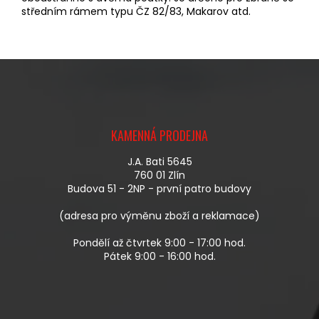
středním rámem typu ČZ 82/83, Makarov atd.
Z
Á
KAMENNÁ PRODEJNA
P
A
J.A. Bati 5645
T
760 01 Zlín
Í
Budova 51 - 2NP - první patro budovy
(adresa pro výměnu zboží a reklamace)
Pondělí až čtvrtek 9:00 - 17:00 hod.
Pátek 9:00 - 16:00 hod.