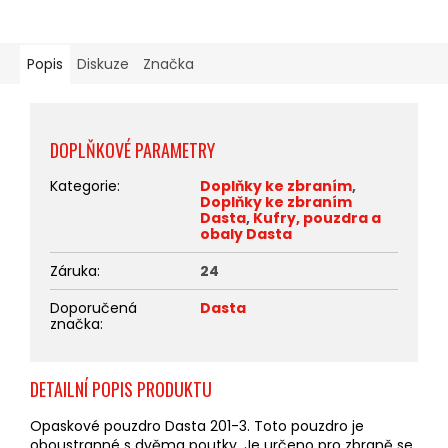
Popis
Diskuze
Značka
DOPLŇKOVÉ PARAMETRY
Kategorie
:
Doplňky ke zbraním
,
Doplňky ke zbraním
Dasta
,
Kufry, pouzdra a
obaly Dasta
Záruka
:
24
Doporučená
Dasta
značka
:
DETAILNÍ POPIS PRODUKTU
Opaskové pouzdro Dasta 201-3. Toto pouzdro je
oboustranné s dvěma poutky. Je určeno pro zbraně se