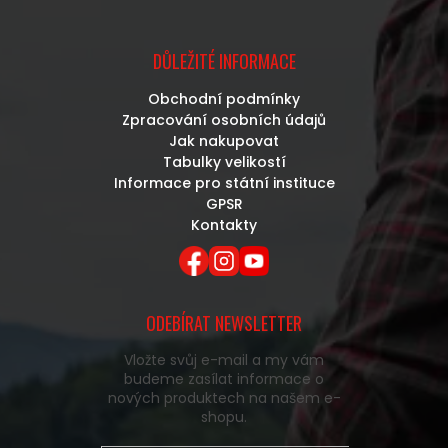
DŮLEŽITÉ INFORMACE
Obchodní podmínky
Zpracování osobních údajů
Jak nakupovat
Tabulky velikostí
Informace pro státní instituce
GPSR
Kontakty
ODEBÍRAT NEWSLETTER
Vložte svůj e-mail a my vám
budeme zasílat informace o
nových produktech na našem e-
shopu.