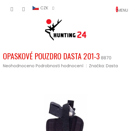
Přejít
NÁKUP
na
CZK
obsah
KOŠÍK
OPASKOVÉ POUZDRO DASTA 201-3
8870
Průměrné
Neohodnoceno
Podrobnosti hodnocení
Značka:
Dasta
hodnocení
produktu
je
0,0
z
5
hvězdiček.