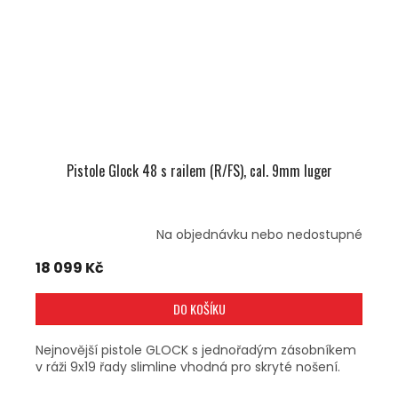
Pistole Glock 48 s railem (R/FS), cal. 9mm luger
Na objednávku nebo nedostupné
18 099 Kč
DO KOŠÍKU
Nejnovější pistole GLOCK s jednořadým zásobníkem
v ráži 9x19 řady slimline vhodná pro skryté nošení.