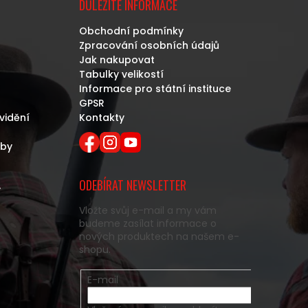
DŮLEŽITÉ INFORMACE
Obchodní podmínky
Zpracování osobních údajů
Jak nakupovat
Tabulky velikostí
Informace pro státní instituce
GPSR
vidění
Kontakty
eby
ODEBÍRAT NEWSLETTER
y
Vložte svůj e-mail a my vám
budeme zasílat informace o
nových produktech na našem e-
shopu.
E-mail