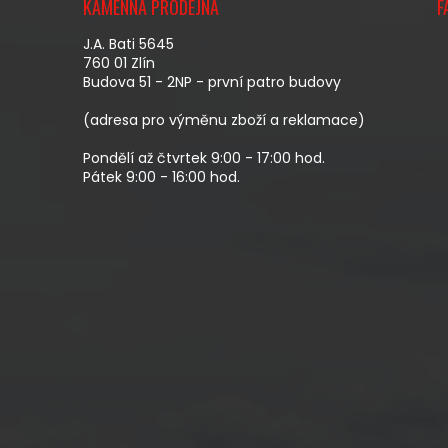
Á
KAMENNÁ PRODEJNA
F
P
A
J.A. Bati 5645
T
760 01 Zlín
Budova 51 - 2NP - první patro budovy
Í
(adresa pro výměnu zboží a reklamace)
Pondělí až čtvrtek 9:00 - 17:00 hod.
Pátek 9:00 - 16:00 hod.