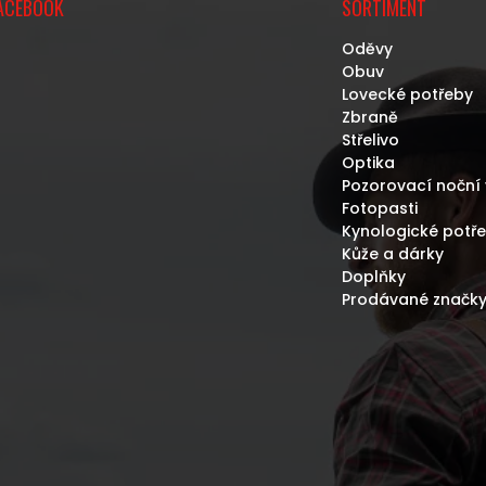
ACEBOOK
SORTIMENT
Oděvy
Obuv
Lovecké potřeby
Zbraně
Střelivo
Optika
Pozorovací noční 
Fotopasti
Kynologické potř
Kůže a dárky
Doplňky
Prodávané značk