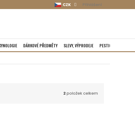
CZK
Přihlášení
KYNOLOGIE
DÁRKOVÉ PŘEDMĚTY
SLEVY, VÝPRODEJE
PESTICIDY
ROZBA
2
položek celkem