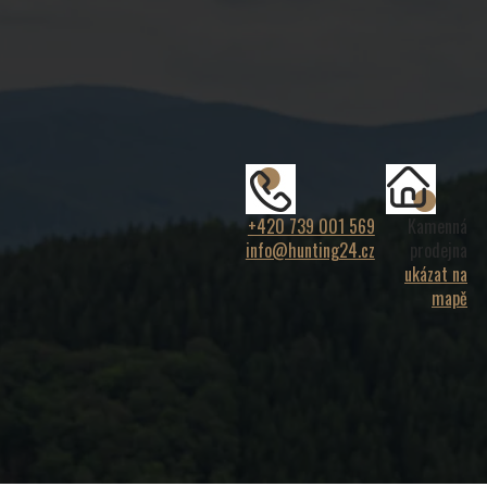
+420 739 001 569
Kamenná
info@hunting24.cz
prodejna
ukázat na
mapě