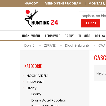
Přejít
NÁVODY
VĚRNOSTNÍ PROGRAM
MONTÁŽE, 
na
obsah
HLEDAT
NOČNÍ VIDĚNÍ
TERMOVIZE
DRONY
TLUMIČE
OPTIKA
Domů
ZBRANĚ
Dlouhé zbraně
CVA
P
CASC
O
Přeskočit
S
KATEGORIE
kategorie
Ř
T
A
R
Nejpr
NOČNÍ VIDĚNÍ
Z
A
TERMOVIZE
E
N
V
N
N
Drony
Ý
Í
Í
Drony
P
P
P
Drony Autel Robotics
I
R
A