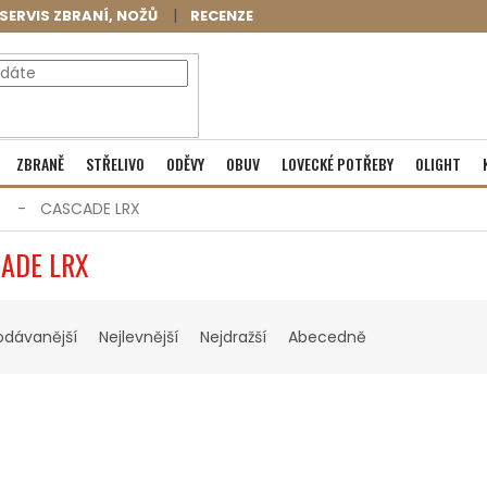
SERVIS ZBRANÍ, NOŽŮ
RECENZE
NÁKUPNÍ
Prázdný košík
ZBRANĚ
STŘELIVO
ODĚVY
OBUV
LOVECKÉ POTŘEBY
OLIGHT
KOŠÍK
CASCADE LRX
ADE LRX
odávanější
Nejlevnější
Nejdražší
Abecedně