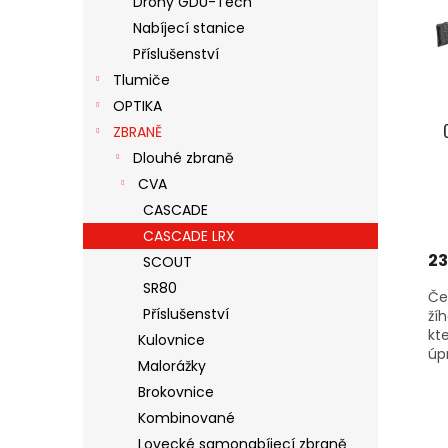
Drony GDU-Tech
S
O
N
Nabíjecí stanice
P
D
E
R
U
Příslušenství
L
O
K
Tlumiče
D
T
OPTIKA
U
Ů
ZBRANĚ
K
Dlouhé zbraně
T
Ů
CVA
CASCADE
CASCADE LRX
23
SCOUT
SR80
Če
Příslušenství
ží
kt
Kulovnice
úp
Malorážky
Brokovnice
Kombinované
Lovecké samonabíjecí zbraně