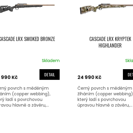
CASCADE LRX SMOKED BRONZE
CASCADE LRX KRYPTEK
HIGHLANDER
Skladem
Skl
DETAIL
DET
 990 Kč
24 990 Kč
rný povrch s měděným
Černý povrch s měděným
háním (copper webbing),
žíháním (copper webbing)
erý ladí s povrchovou
který ladí s povrchovou
ravou hlavně a závěru,...
úpravou hlavně a závěru,...
O
V