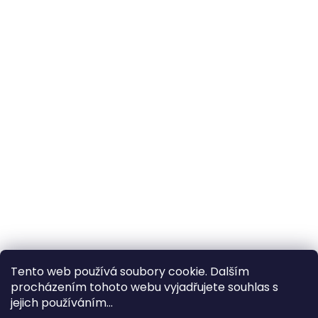
Tento web používá soubory cookie. Dalším
procházením tohoto webu vyjadřujete souhlas s
×
Hledáte nejvýhodnější cenu? Získáte jí
jejich používáním...
pomocí
registrace
.