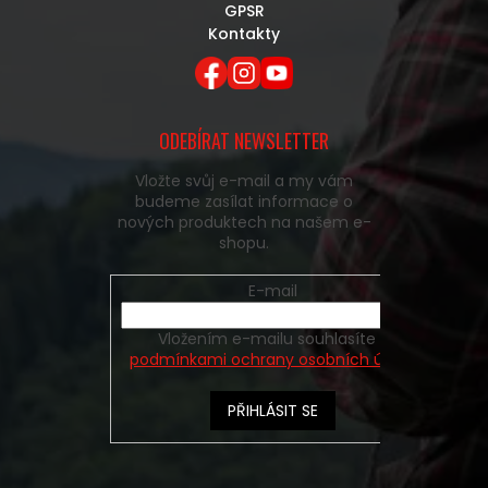
GPSR
Kontakty
ODEBÍRAT NEWSLETTER
Vložte svůj e-mail a my vám
budeme zasílat informace o
nových produktech na našem e-
shopu.
E-mail
Vložením e-mailu souhlasíte s
podmínkami ochrany osobních údajů
PŘIHLÁSIT SE