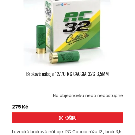
U
S
K
P
T
R
Ů
O
D
U
K
T
Ů
Brokové náboje 12/70 RC CACCIA 32G 3,5MM
Na objednávku nebo nedostupné
275 Kč
DO KOŠÍKU
Lovecké brokové náboje RC Caccia ráže 12 , brok 3,5