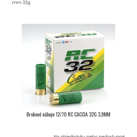
mm 32g
Brokové náboje 12/70 RC CACCIA 32G 3,9MM
Na objednávku nebo nedostupné