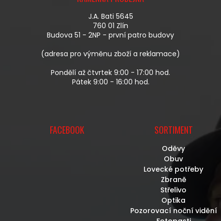
P
K
A
Y
J.A. Bati 5645
T
V
760 01 Zlín
Í
Ý
Budova 51 - 2NP - první patro budovy
P
I
(adresa pro výměnu zboží a reklamace)
S
U
Pondělí až čtvrtek 9:00 - 17:00 hod.
Pátek 9:00 - 16:00 hod.
FACEBOOK
SORTIMENT
Oděvy
Obuv
Lovecké potřeby
Zbraně
Střelivo
Optika
Pozorovací noční vidění